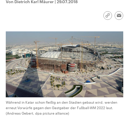
Von Dietrich Karl Mäurer
|
29.07.2018
CDU, SPD und FDP regiert.-
aktuelle Weltgeschehen.
Umfragen, Prognosen,
Wahlprogramme, aktuelle Berichte
Sendungen
Programm
Podcasts
und Hintergründe zu den Parteien
Link
Emai
und Kandidaten der anstehenden
kopieren/te
Wahl.
Audio-Archiv
Während in Katar schon fleißig an den Stadien gebaut wird, werden
erneut Vorwürfe gegen den Gastgeber der Fußball-WM 2022 laut.
(Andreas Gebert, dpa picture alliance)