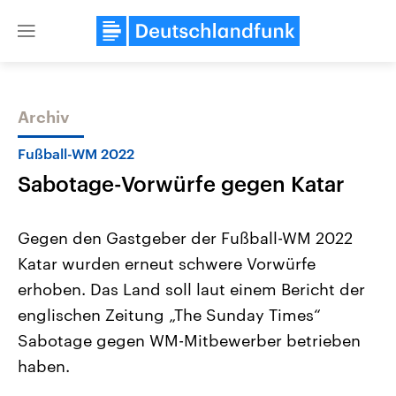
Close
menu
Archiv
Themen
Fußball-WM 2022
Sabotage-Vorwürfe gegen Katar
Gegen den Gastgeber der Fußball-WM 2022
Katar wurden erneut schwere Vorwürfe
erhoben. Das Land soll laut einem Bericht der
Landtagswahl Sachsen-Anhalt
USA
englischen Zeitung „The Sunday Times“
2026
Aktuelle Beiträge, Analys
Alle Informationen
Sabotage gegen WM-Mitbewerber betrieben
Hintergründe
Sachsen-Anhalt wählt am 6.
Wirtschaftlich und militäri
haben.
September 2026 einen neuen
gehören die Vereinigten S
Landtag. Seit 2021 wird das
den mächtigsten Ländern 
Bundesland von einer Koalition aus
mit großem Einfluss auf d