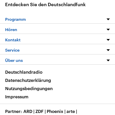
Entdecken Sie den Deutschlandfunk
Programm
Programm
Hören
Alle Sendungen
Livestream
Kontakt
Die Nachrichten
Audios
Hörerservice
Service
Nachrichtenleicht
Podcasts
Social Media
FAQ
Über uns
Neue Beiträge auf dlf.de
Deutschlandfunk App
Newsletter
Deutschlandradio
Themen-Schwerpunkte
Nachrichten App
Deutschlandradio
Veranstaltungen
Presse
Frequenzen
Datenschutzerklärung
Musikliste
Ausbildung und Karriere
Nutzungsbedingungen
RSS
Transparenz
Impressum
Korrekturen
Barrierefreiheit
Partner
ARD
|
ZDF
|
Phoenix
|
arte
|