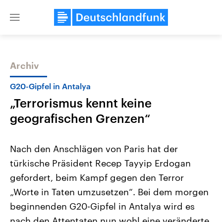
Close
menu
Archiv
Themen
G20-Gipfel in Antalya
„Terrorismus kennt keine
geografischen Grenzen“
Nach den Anschlägen von Paris hat der
türkische Präsident Recep Tayyip Erdogan
Landtagswahl Sachsen-Anhalt
USA
gefordert, beim Kampf gegen den Terror
2026
Aktuelle Beiträge, Analys
Alle Informationen
Hintergründe
„Worte in Taten umzusetzen“. Bei dem morgen
Sachsen-Anhalt wählt am 6.
Wirtschaftlich und militäri
September 2026 einen neuen
gehören die Vereinigten S
beginnenden G20-Gipfel in Antalya wird es
Landtag. Seit 2021 wird das
den mächtigsten Ländern 
nach den Attentaten nun wohl eine veränderte
Bundesland von einer Koalition aus
mit großem Einfluss auf d