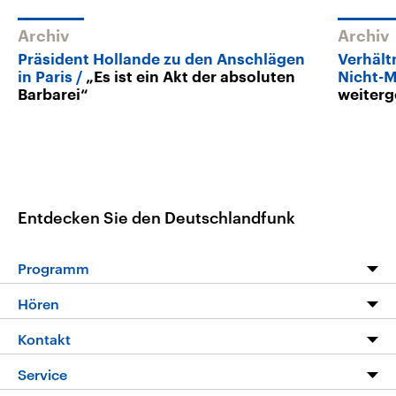
Archiv
Archiv
Präsident Hollande zu den Anschlägen
Verhält
in Paris
„Es ist ein Akt der absoluten
Nicht-
Barbarei“
weiter
Entdecken Sie den Deutschlandfunk
Programm
Programm
Hören
Alle Sendungen
Livestream
Kontakt
Die Nachrichten
Audios
Hörerservice
Service
Nachrichtenleicht
Podcasts