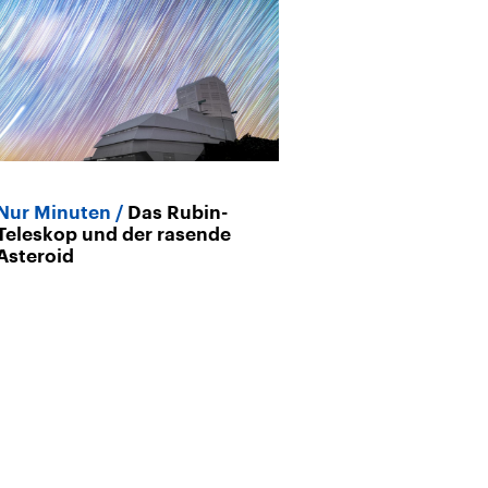
Nur Minuten
Das Rubin-
Extremely Lar
Teleskop und der rasende
Europas Riese
Asteroid
Chile