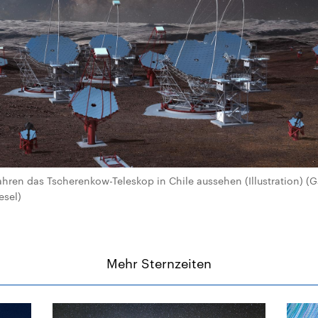
hren das Tscherenkow-Teleskop in Chile aussehen (Illustration) (Ga
esel)
Mehr Sternzeiten