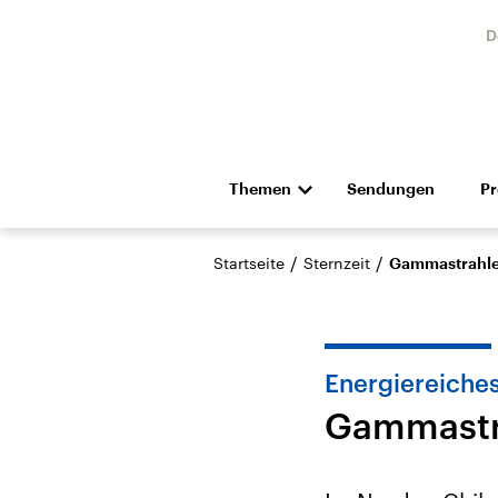
D
Themen
Sendungen
P
Die Nachrichten
Politik
/
/
Startseite
Sternzeit
Gammastrahle
Hörspiel und Feature
Musik
Energiereiches
Gammastra
Landtagswahl Sachsen-
USA
Anhalt 2026
Aktuel