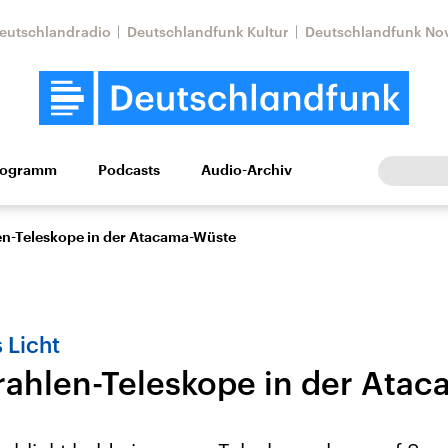
eutschlandradio
Deutschlandfunk Kultur
Deutschlandfunk No
rogramm
Podcasts
Audio-Archiv
Wirtschaft
Wissen
Kultur
Europa
Gesellschaf
n-Teleskope in der Atacama-Wüste
 Licht
hlen-Teleskope in der Ata
Nahostkonflikt
Iran
le Beiträge,
Aktuelle Lage und
Aktuelle Lage und