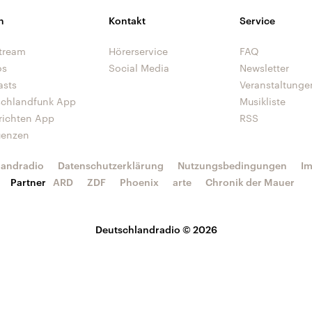
n
Kontakt
Service
tream
Hörerservice
FAQ
os
Social Media
Newsletter
asts
Veranstaltunge
schlandfunk App
Musikliste
richten App
RSS
uenzen
landradio
Datenschutzerklärung
Nutzungsbedingungen
I
Partner
ARD
ZDF
Phoenix
arte
Chronik der Mauer
Deutschlandradio © 2026