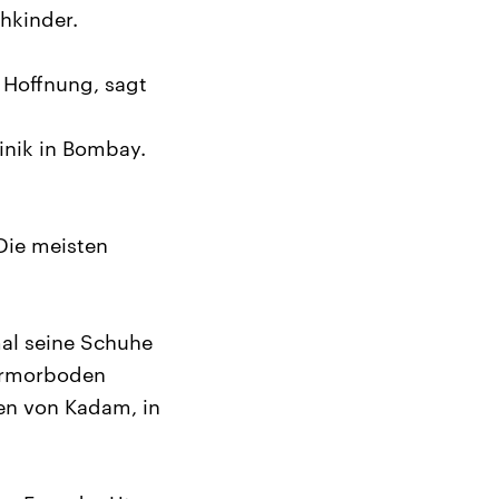
hkinder.
e Hoffnung, sagt
inik in Bombay.
 Die meisten
mal seine Schuhe
armorboden
en von Kadam, in