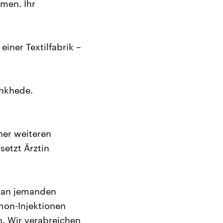
men. Ihr
einer Textilfabrik –
ankhede.
ner weiteren
setzt Ärztin
 man jemanden
mon-Injektionen
. Wir verabreichen