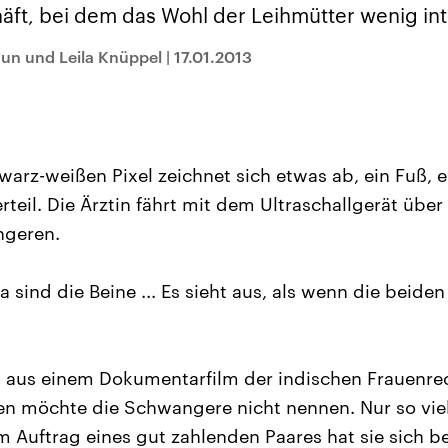
sen und
Hintergründe
Hintergründe
äft, bei dem das Wohl der Leihmütter wenig int
Der Überfall der
Der Iran – seit der
rgründe
haftlich und
palästinensischen
Islamischen Revolu
risch gehören die
Terrororganisation
1979 auch Islamisc
un und Leila Knüppel
|
17.01.2013
igten Staaten zu
Hamas im Oktober 2023
Republik Iran – ist e
ächtigsten
auf Israel hat in der
von einem
n der Erde, mit
Region wieder die
Religionsführer auto
 Einfluss auf das
Gewalt entfacht. Israel
regierter Staat im 
le Weltgeschehen.
möchte die Hamas
Osten. Eine Feindsc
zerstören. Diese wird wie
zu Israel und zu de
die Hisbollah im Libanon
ist fest in der
warz-weißen Pixel zeichnet sich etwas ab, ein Fuß, e
vom Iran unterstützt.
Staatsideologie
verankert.
rteil. Die Ärztin fährt mit dem Ultraschallgerät üb
ngeren.
da sind die Beine ... Es sieht aus, als wenn die bei
 aus einem Dokumentarfilm der indischen Frauenre
 möchte die Schwangere nicht nennen. Nur so viel is
Im Auftrag eines gut zahlenden Paares hat sie sich 