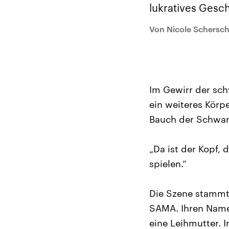
Alle Informationen
Analy
lukratives Gesch
Sachsen-Anhalt wählt
Hinte
am 6. September 2026
Wirtsc
einen neuen Landtag.
militä
Von Nicole Schersch
Seit 2021 wird das
Verein
Bundesland von einer
den m
Koalition aus CDU, SPD
Länder
und FDP regiert.-
großem
Umfragen, Prognosen,
aktuel
Wahlprogramme,
aktuelle Berichte und
Im Gewirr der sch
Hintergründe zu den
Parteien und Kandidaten
ein weiteres Körpe
der anstehenden Wahl.
Bauch der Schwa
„Da ist der Kopf, 
spielen.“
Die Szene stammt
SAMA. Ihren Namen
eine Leihmutter. 