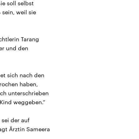
e soll selbst
 sein, weil sie
chtlerin Tarang
er und den
tet sich nach den
prochen haben,
ach unterschrieben
s Kind weggeben.“
sei der auf
agt Ärztin Sameera