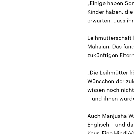
„Einige haben Sond
Kinder haben, die 
erwarten, dass ihr
Leihmutterschaft 
Mahajan. Das fän
zukünftigen Eltern
„Die Leihmütter k
Wünschen der zukü
wissen noch nicht
– und ihnen wurde
Auch Manjusha Wan
Englisch – und da
Kaur. Eine Hindi-V