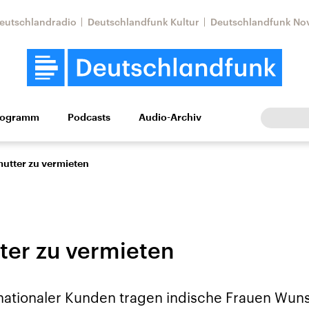
eutschlandradio
Deutschlandfunk Kultur
Deutschlandfunk No
rogramm
Podcasts
Audio-Archiv
Wirtschaft
Wissen
Kultur
Europa
Gesellschaf
utter zu vermieten
er zu vermieten
Nahostkonflikt
Iran
rnationaler Kunden tragen indische Frauen Wun
le Beiträge,
Aktuelle Lage und
Aktuelle Lage und