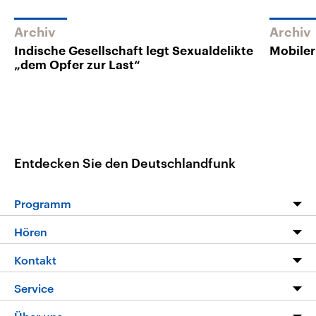
Archiv
Archiv
Indische Gesellschaft legt Sexualdelikte
Mobiler
„dem Opfer zur Last“
Entdecken Sie den Deutschlandfunk
Programm
Programm
Hören
Alle Sendungen
Livestream
Kontakt
Die Nachrichten
Audios
Hörerservice
Service
Nachrichtenleicht
Podcasts
Social Media
FAQ