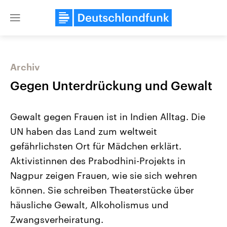
Close
menu
Archiv
Themen
Gegen Unterdrückung und Gewalt
Gewalt gegen Frauen ist in Indien Alltag. Die
UN haben das Land zum weltweit
gefährlichsten Ort für Mädchen erklärt.
Aktivistinnen des Prabodhini-Projekts in
Nagpur zeigen Frauen, wie sie sich wehren
Landtagswahl Sachsen-Anhalt
USA
2026
Aktuelle Beiträge, Analys
können. Sie schreiben Theaterstücke über
Alle Informationen
Hintergründe
Sachsen-Anhalt wählt am 6.
Wirtschaftlich und militäri
häusliche Gewalt, Alkoholismus und
September 2026 einen neuen
gehören die Vereinigten S
Landtag. Seit 2021 wird das
den mächtigsten Ländern 
Zwangsverheiratung.
Bundesland von einer Koalition aus
mit großem Einfluss auf d