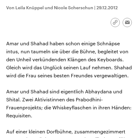
CDU, SPD und FDP regiert.-
aktuelle Weltgeschehen.
Von Leila Knüppel und Nicole Scherschun
|
29.12.2012
Umfragen, Prognosen,
Wahlprogramme, aktuelle Berichte
Sendungen
Programm
Podcasts
und Hintergründe zu den Parteien
und Kandidaten der anstehenden
Link
Emai
Wahl.
kopieren/te
Audio-Archiv
Amar und Shahad haben schon einige Schnäpse
intus, nun taumeln sie über die Bühne, begleitet von
den Unheil verkündenden Klängen des Keyboards.
Gleich wird das Unglück seinen Lauf nehmen. Shahad
wird die Frau seines besten Freundes vergewaltigen.
Amar und Shahad sind eigentlich Abhaydana und
Shital. Zwei Aktivistinnen des Prabodhini-
Frauenprojekts; die Whiskeyflaschen in ihren Händen:
Requisiten.
Auf einer kleinen Dorfbühne, zusammengezimmert