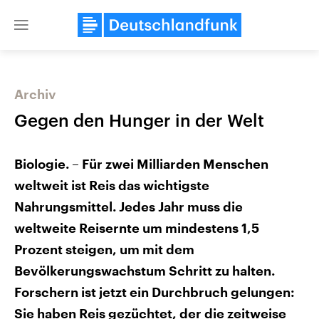
Close
menu
Archiv
Themen
Gegen den Hunger in der Welt
Biologie. – Für zwei Milliarden Menschen
weltweit ist Reis das wichtigste
Nahrungsmittel. Jedes Jahr muss die
weltweite Reisernte um mindestens 1,5
Landtagswahl Sachsen-Anhalt
Prozent steigen, um mit dem
USA
2026
Aktuelle Beiträge, Analys
Bevölkerungswachstum Schritt zu halten.
Alle Informationen
Hintergründe
Sachsen-Anhalt wählt am 6.
Wirtschaftlich und militäri
Forschern ist jetzt ein Durchbruch gelungen:
September 2026 einen neuen
gehören die Vereinigten S
Landtag. Seit 2021 wird das
den mächtigsten Ländern 
Sie haben Reis gezüchtet, der die zeitweise
Bundesland von einer Koalition aus
mit großem Einfluss auf d