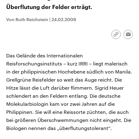
CDU, SPD und FDP regiert.-
aktuelle Weltgeschehen.
Überflutung der Felder erträgt.
Umfragen, Prognosen,
Wahlprogramme, aktuelle Berichte
Sendungen
Programm
Podcasts
und Hintergründe zu den Parteien
Von Ruth Reichstein
|
24.02.2009
und Kandidaten der anstehenden
Wahl.
Audio-Archiv
Link
Emai
kopieren/te
Das Gelände des Internationalen
Reisforschungsinstituts – kurz IRRI – liegt malerisch
in der philippinischen Hochebene südlich von Manila.
Grellgrüne Reisfelder so weit das Auge reicht. Die
Hitze lässt die Luft darüber flimmern. Sigrid Heuer
schlendert an den Feldern entlang. Die deutsche
Molekularbiologin kam vor zwei Jahren auf die
Philippinen. Sie will eine Reissorte züchten, die auch
bei größeren Überschwemmungen nicht eingeht. Die
Biologen nennen das „überflutungstolerant“.