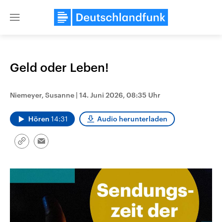
Close
menu
Geld oder Leben!
Themen
Niemeyer, Susanne
|
14. Juni 2026, 08:35 Uhr
Hören
14:31
Audio herunterladen
Link
Email
kopieren/teilen
Landtagswahl Sachsen-Anhalt
USA
2026
Aktuelle Beiträge, Analys
Alle Informationen
Hintergründe
Sachsen-Anhalt wählt am 6.
Wirtschaftlich und militäri
September 2026 einen neuen
gehören die Vereinigten S
Landtag. Seit 2021 wird das
den mächtigsten Ländern 
Bundesland von einer Koalition aus
mit großem Einfluss auf d