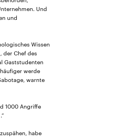
sbehörden,
 Unternehmen. Und
ten und
nologisches Wissen
 der Chef des
al Gaststudenten
 häufiger werde
 Sabotage, warnte
nd 1000 Angriffe
.“
szuspähen, habe