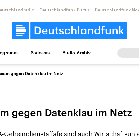
eutschlandradio
Deutschlandfunk Kultur
Deutschlandfunk No
rogramm
Podcasts
Audio-Archiv
Wirtschaft
Wissen
Kultur
Europa
Gesellschaf
sam gegen Datenklau im Netz
m gegen Datenklau im Netz
Nahostkonflikt
Iran
-Geheimdienstaffäfe sind auch Wirtschaftsun
le Beiträge,
Aktuelle Lage und
Aktuelle Lage und