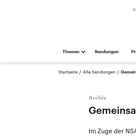
D
Themen
Sendungen
P
Die Nachrichten
Politik
/
/
Startseite
Alle Sendungen
Gemein
Hörspiel und Feature
Musik
Archiv
Gemeinsa
Landtagswahl Sachsen-
USA
Im Zuge der NSA
Anhalt 2026
Aktuel