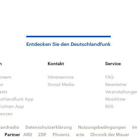
Entdecken Sie den Deutschlandfunk
n
Kontakt
Service
tream
Hörerservice
FAQ
os
Social Media
Newsletter
asts
Veranstaltunge
schlandfunk App
Musikliste
richten App
RSS
uenzen
landradio
Datenschutzerklärung
Nutzungsbedingungen
I
Partner
ARD
ZDF
Phoenix
arte
Chronik der Mauer