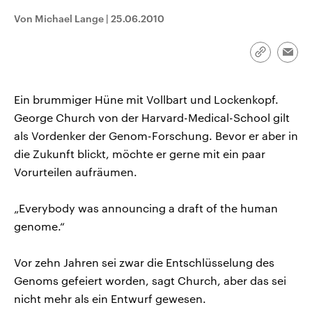
CDU, SPD und FDP regiert.-
aktuelle Weltgeschehen.
Von Michael Lange
|
25.06.2010
Umfragen, Prognosen,
Wahlprogramme, aktuelle Berichte
Sendungen
Programm
Podcasts
und Hintergründe zu den Parteien
und Kandidaten der anstehenden
Link
Emai
Wahl.
kopieren/te
Audio-Archiv
Ein brummiger Hüne mit Vollbart und Lockenkopf.
George Church von der Harvard-Medical-School gilt
als Vordenker der Genom-Forschung. Bevor er aber in
die Zukunft blickt, möchte er gerne mit ein paar
Vorurteilen aufräumen.
„Everybody was announcing a draft of the human
genome.“
Vor zehn Jahren sei zwar die Entschlüsselung des
Genoms gefeiert worden, sagt Church, aber das sei
nicht mehr als ein Entwurf gewesen.