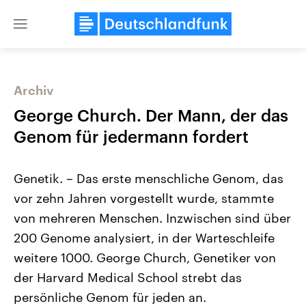
Close
menu
Archiv
Themen
George Church. Der Mann, der das
Genom für jedermann fordert
Genetik. – Das erste menschliche Genom, das
vor zehn Jahren vorgestellt wurde, stammte
von mehreren Menschen. Inzwischen sind über
200 Genome analysiert, in der Warteschleife
Landtagswahl Sachsen-Anhalt
USA
2026
Aktuelle Beiträge, Analys
weitere 1000. George Church, Genetiker von
Alle Informationen
Hintergründe
Sachsen-Anhalt wählt am 6.
Wirtschaftlich und militäri
der Harvard Medical School strebt das
September 2026 einen neuen
gehören die Vereinigten S
Landtag. Seit 2021 wird das
den mächtigsten Ländern 
persönliche Genom für jeden an.
Bundesland von einer Koalition aus
mit großem Einfluss auf d