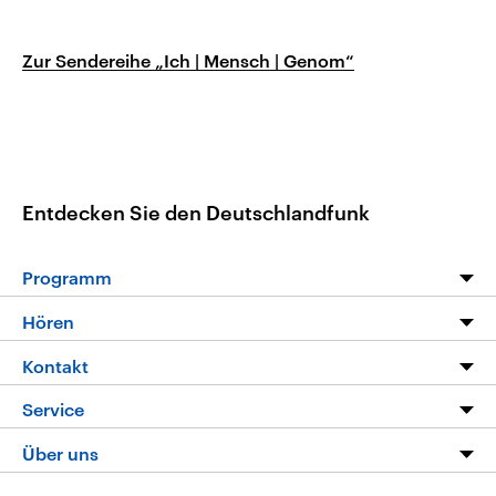
Zur Sendereihe „Ich | Mensch | Genom“
Entdecken Sie den Deutschlandfunk
Programm
Programm
Hören
Alle Sendungen
Livestream
Kontakt
Die Nachrichten
Audios
Hörerservice
Service
Nachrichtenleicht
Podcasts
Social Media
FAQ
Über uns
Neue Beiträge auf dlf.de
Deutschlandfunk App
Newsletter
Deutschlandradio
Themen-Schwerpunkte