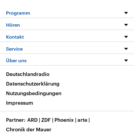
Programm
Programm
Hören
Alle Sendungen
Livestream
Kontakt
Die Nachrichten
Audios
Hörerservice
Service
Nachrichtenleicht
Podcasts
Social Media
FAQ
Über uns
Neue Beiträge auf dlf.de
Deutschlandfunk App
Newsletter
Deutschlandradio
Themen-Schwerpunkte
Nachrichten App
Deutschlandradio
Veranstaltungen
Presse
Frequenzen
Datenschutzerklärung
Musikliste
Ausbildung und Karriere
Nutzungsbedingungen
RSS
Transparenz
Impressum
Korrekturen
Barrierefreiheit
Partner
ARD
|
ZDF
|
Phoenix
|
arte
|
Chronik der Mauer