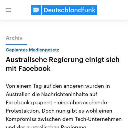
Close
menu
Archiv
Themen
Geplantes Mediengesetz
Australische Regierung einigt sich
mit Facebook
Von einem Tag auf den anderen wurden in
Australien die Nachrichteninhalte auf
Landtagswahl Sachsen-Anhalt
USA
Facebook gesperrt – eine überraschende
2026
Aktuelle Beiträge, Analys
Alle Informationen
Hintergründe
Protestaktion. Doch nun gibt es wohl einen
Sachsen-Anhalt wählt am 6.
Wirtschaftlich und militäri
September 2026 einen neuen
gehören die Vereinigten S
Kompromiss zwischen dem Tech-Unternehmen
Landtag. Seit 2021 wird das
den mächtigsten Ländern 
und der australischen Regierung.
Bundesland von einer Koalition aus
mit großem Einfluss auf d