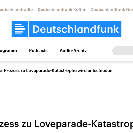
eutschlandradio
Deutschlandfunk Kultur
Deutschlandfunk No
rogramm
Podcasts
Audio-Archiv
Wirtschaft
Wissen
Kultur
Europa
Gesellschaf
er Prozess zu Loveparade-Katastrophe wird entschieden
ozess zu Loveparade-Katastro
Nahostkonflikt
Iran
le Beiträge,
Aktuelle Lage und
Aktuelle Lage und