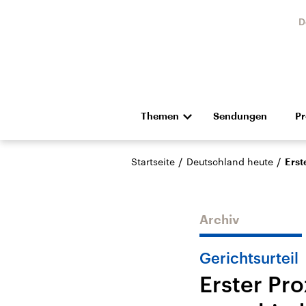
D
Themen
Sendungen
P
Die Nachrichten
Politik
/
/
Startseite
Deutschland heute
Erst
Hörspiel und Feature
Musik
Archiv
Gerichtsurteil
Erster Pr
Landtagswahl Sachsen-
USA
Anhalt 2026
Aktuel