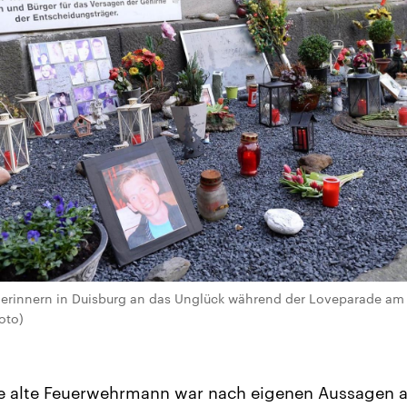
 erinnern in Duisburg an das Unglück während der Loveparade am 2
oto)
e alte Feuerwehrmann war nach eigenen Aussagen al