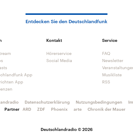
Entdecken Sie den Deutschlandfunk
n
Kontakt
Service
tream
Hörerservice
FAQ
os
Social Media
Newsletter
asts
Veranstaltunge
schlandfunk App
Musikliste
richten App
RSS
uenzen
landradio
Datenschutzerklärung
Nutzungsbedingungen
I
Partner
ARD
ZDF
Phoenix
arte
Chronik der Mauer
Deutschlandradio © 2026