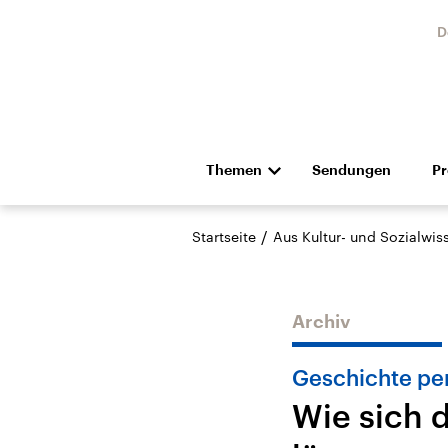
D
Themen
Sendungen
P
Die Nachrichten
Politik
/
Startseite
Aus Kultur- und Sozialwi
Hörspiel und Feature
Musik
Archiv
Geschichte pe
Wie sich 
Landtagswahl Sachsen-
USA
Anhalt 2026
Aktuel