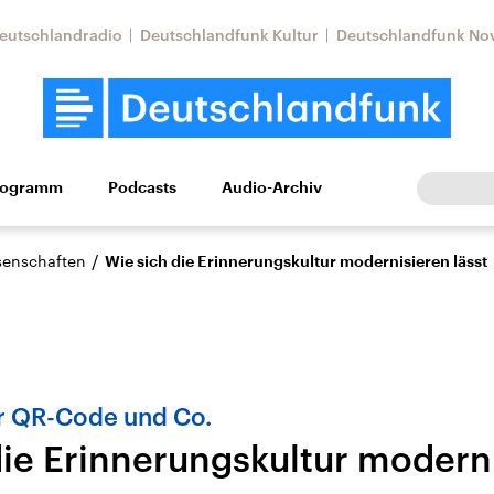
eutschlandradio
Deutschlandfunk Kultur
Deutschlandfunk No
rogramm
Podcasts
Audio-Archiv
Wirtschaft
Wissen
Kultur
Europa
Gesellschaf
/
ssenschaften
Wie sich die Erinnerungskultur modernisieren lässt
r QR-Code und Co.
die Erinnerungskultur modern
Nahostkonflikt
Iran
le Beiträge,
Aktuelle Lage und
Aktuelle Lage und