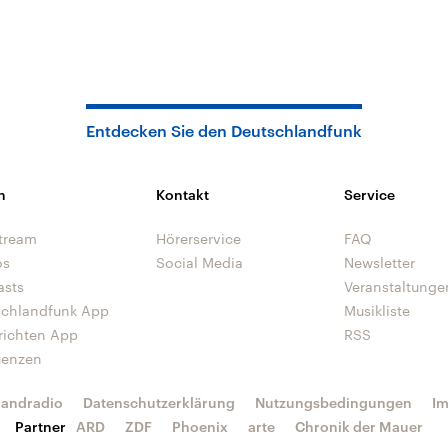
Entdecken Sie den Deutschlandfunk
n
Kontakt
Service
tream
Hörerservice
FAQ
os
Social Media
Newsletter
asts
Veranstaltunge
schlandfunk App
Musikliste
richten App
RSS
uenzen
landradio
Datenschutzerklärung
Nutzungsbedingungen
I
Partner
ARD
ZDF
Phoenix
arte
Chronik der Mauer