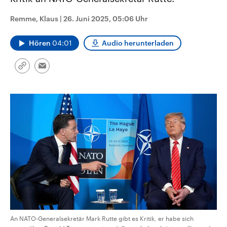
CDU, SPD und FDP regiert.-
aktuelle Weltgeschehen.
Umfragen, Prognosen,
Remme, Klaus
|
26. Juni 2025, 05:06 Uhr
Wahlprogramme, aktuelle Berichte
Sendungen
Programm
Podcasts
und Hintergründe zu den Parteien
und Kandidaten der anstehenden
Hören
04:01
Audio herunterladen
Wahl.
Audio-Archiv
Link
Email
kopieren/teilen
An NATO-Generalsekretär Mark Rutte gibt es Kritik, er habe sich