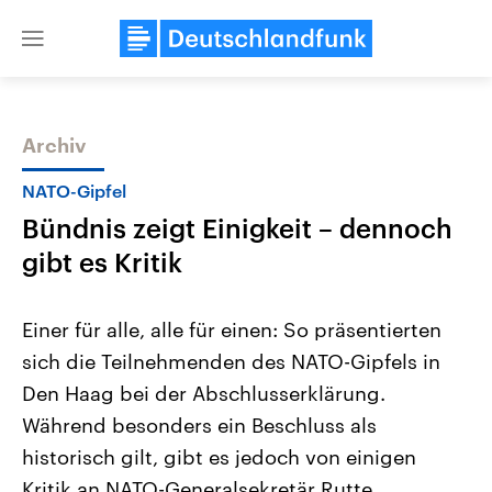
Close
menu
Archiv
Themen
NATO-Gipfel
Bündnis zeigt Einigkeit – dennoch
gibt es Kritik
Einer für alle, alle für einen: So präsentierten
sich die Teilnehmenden des NATO-Gipfels in
Landtagswahl Sachsen-Anhalt
USA
Den Haag bei der Abschlusserklärung.
2026
Aktuelle Beiträge, Analys
Alle Informationen
Hintergründe
Während besonders ein Beschluss als
Sachsen-Anhalt wählt am 6.
Wirtschaftlich und militäri
September 2026 einen neuen
gehören die Vereinigten S
historisch gilt, gibt es jedoch von einigen
Landtag. Seit 2021 wird das
den mächtigsten Ländern 
Kritik an NATO-Generalsekretär Rutte.
Bundesland von einer Koalition aus
mit großem Einfluss auf d