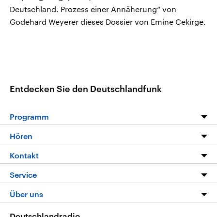
Deutschland. Prozess einer Annäherung“ von
Godehard Weyerer dieses Dossier von Emine Cekirge.
Entdecken Sie den Deutschlandfunk
Programm
Programm
Hören
Alle Sendungen
Livestream
Kontakt
Die Nachrichten
Audios
Hörerservice
Service
Nachrichtenleicht
Podcasts
Social Media
FAQ
Über uns
Neue Beiträge auf dlf.de
Deutschlandfunk App
Newsletter
Deutschlandradio
Themen-Schwerpunkte
Nachrichten App
Deutschlandradio