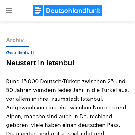
Close
menu
Archiv
Themen
Gesellschaft
Neustart in Istanbul
Rund 15.000 Deutsch-Türken zwischen 25 und
50 Jahren wandern jedes Jahr in die Türkei aus,
vor allem in ihre Traumstadt Istanbul.
Landtagswahl Sachsen-Anhalt
USA
Aufgewachsen sind sie zwischen Nordsee und
2026
Aktuelle Beiträge, Analys
Alle Informationen
Alpen, manche sind auch in Deutschland
Hintergründe
Sachsen-Anhalt wählt am 6.
Wirtschaftlich und militäri
geboren, viele haben einen deutschen Pass.
September 2026 einen neuen
gehören die Vereinigten S
Landtag. Seit 2021 wird das
den mächtigsten Ländern 
Die meisten sind gut ausgebildet und
Bundesland von einer Koalition aus
mit großem Einfluss auf d