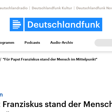
eutschlandradio
Deutschlandfunk Kultur
Deutschlandfunk No
rogramm
Podcasts
Audio-Archiv
Wirtschaft
Wissen
Kultur
Europa
Gesellschaf
/
"Für Papst Franziskus stand der Mensch im Mittelpunkt"
n
t Franziskus stand der Mensc
Nahostkonflikt
Iran
le Beiträge,
Aktuelle Lage und
Aktuelle Lage und