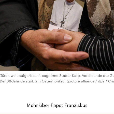
Türen weit aufgerissen“, sagt Irme Stetter-Karp, Vorsitzende des Z
er 88-Jährige starb am Ostermontag. (picture alliance / dpa / Crist
Mehr über Papst Franziskus