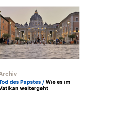
Archiv
Archiv
Tod des Papstes
Wie es im
Wie war Franz
Vatikan weitergeht
enttäuscht Re
Reaktionäre