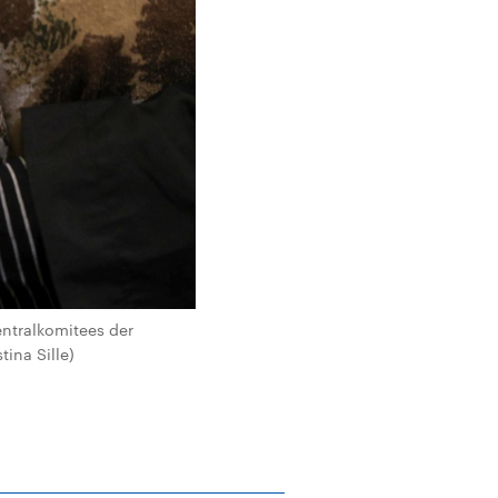
entralkomitees der
ina Sille)