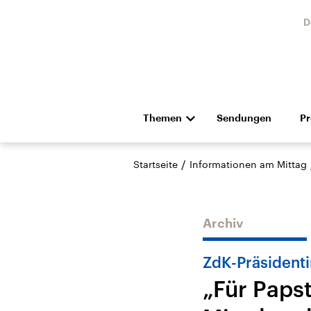
D
Themen
Sendungen
P
Die Nachrichten
Politik
/
Startseite
Informationen am Mittag
Hörspiel und Feature
Musik
Archiv
ZdK-Präsidenti
„Für Paps
Landtagswahl Sachsen-
USA
Anhalt 2026
Aktuel