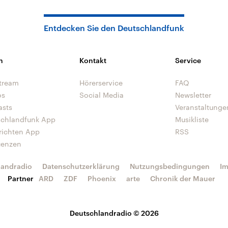
Entdecken Sie den Deutschlandfunk
n
Kontakt
Service
tream
Hörerservice
FAQ
os
Social Media
Newsletter
asts
Veranstaltunge
schlandfunk App
Musikliste
richten App
RSS
uenzen
landradio
Datenschutzerklärung
Nutzungsbedingungen
I
Partner
ARD
ZDF
Phoenix
arte
Chronik der Mauer
Deutschlandradio © 2026