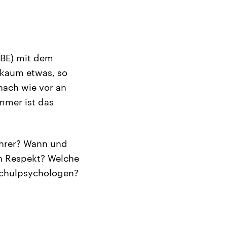
VBE) mit dem
 kaum etwas, so
 nach wie vor an
mmer ist das
ehrer? Wann und
an Respekt? Welche
 Schulpsychologen?