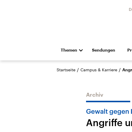
D
Themen
Sendungen
P
Die Nachrichten
Politik
/
/
Startseite
Campus & Karriere
Angr
Hörspiel und Feature
Musik
Archiv
Gewalt gegen 
Angriffe 
Landtagswahl Sachsen-
USA
Anhalt 2026
Aktuel