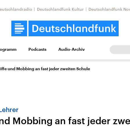
eutschlandradio
Deutschlandfunk Kultur
Deutschlandfunk No
rogramm
Podcasts
Audio-Archiv
Wirtschaft
Wissen
Kultur
Europa
Gesellschaf
iffe und Mobbing an fast jeder zweiten Schule
Lehrer
und Mobbing an fast jeder zw
Nahostkonflikt
Iran
le Beiträge,
Aktuelle Lage und
Aktuelle Lage und