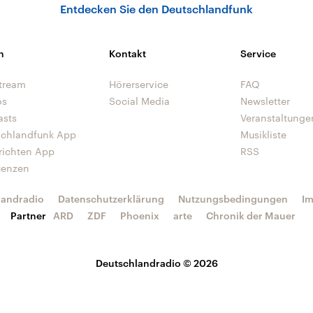
Entdecken Sie den Deutschlandfunk
n
Kontakt
Service
tream
Hörerservice
FAQ
os
Social Media
Newsletter
asts
Veranstaltunge
schlandfunk App
Musikliste
richten App
RSS
uenzen
landradio
Datenschutzerklärung
Nutzungsbedingungen
I
Partner
ARD
ZDF
Phoenix
arte
Chronik der Mauer
Deutschlandradio © 2026