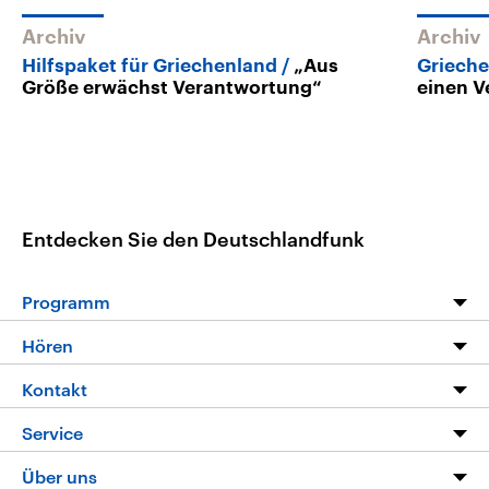
Archiv
Archiv
Hilfspaket für Griechenland
„Aus
Grieche
Größe erwächst Verantwortung“
einen V
Entdecken Sie den Deutschlandfunk
Programm
Programm
Hören
Alle Sendungen
Livestream
Kontakt
Die Nachrichten
Audios
Hörerservice
Service
Nachrichtenleicht
Podcasts
Social Media
FAQ
Über uns
Neue Beiträge auf dlf.de
Deutschlandfunk App