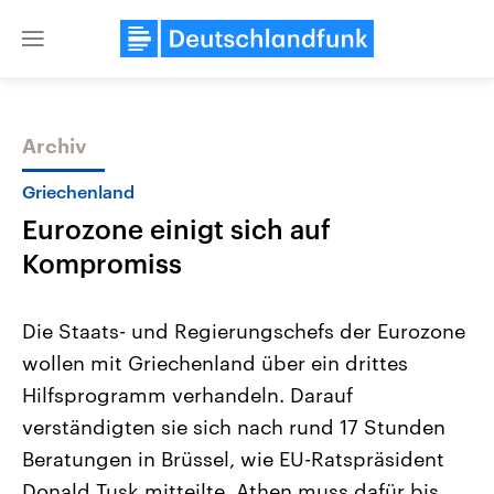
Close
menu
Archiv
Themen
Griechenland
Eurozone einigt sich auf
Kompromiss
Die Staats- und Regierungschefs der Eurozone
wollen mit Griechenland über ein drittes
Landtagswahl Sachsen-Anhalt
USA
Hilfsprogramm verhandeln. Darauf
2026
Aktuelle Beiträge, Analys
Alle Informationen
Hintergründe
verständigten sie sich nach rund 17 Stunden
Sachsen-Anhalt wählt am 6.
Wirtschaftlich und militäri
September 2026 einen neuen
gehören die Vereinigten S
Beratungen in Brüssel, wie EU-Ratspräsident
Landtag. Seit 2021 wird das
den mächtigsten Ländern 
Donald Tusk mitteilte. Athen muss dafür bis
Bundesland von einer Koalition aus
mit großem Einfluss auf d