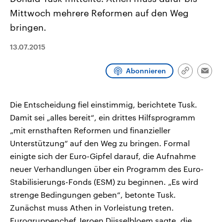
CDU, SPD und FDP regiert.-
aktuelle Weltgeschehen.
Mittwoch mehrere Reformen auf den Weg
Umfragen, Prognosen,
Wahlprogramme, aktuelle Berichte
bringen.
Sendungen
Programm
Podcasts
und Hintergründe zu den Parteien
und Kandidaten der anstehenden
Wahl.
13.07.2015
Audio-Archiv
Abonnieren
Link
Emai
kopieren/te
Die Entscheidung fiel einstimmig, berichtete Tusk.
Damit sei „alles bereit“, ein drittes Hilfsprogramm
„mit ernsthaften Reformen und finanzieller
Unterstützung“ auf den Weg zu bringen. Formal
einigte sich der Euro-Gipfel darauf, die Aufnahme
neuer Verhandlungen über ein Programm des Euro-
Stabilisierungs-Fonds (ESM) zu beginnen. „Es wird
strenge Bedingungen geben“, betonte Tusk.
Zunächst muss Athen in Vorleistung treten.
Eurogruppenchef Jeroen Dijsselbloem sagte, die