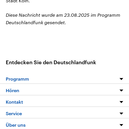
Stadt Köln.
Diese Nachricht wurde am 23.08.2025 im Programm
Deutschlandfunk gesendet.
Entdecken Sie den Deutschlandfunk
Programm
Programm
Hören
Alle Sendungen
Livestream
Kontakt
Die Nachrichten
Audios
Hörerservice
Service
Nachrichtenleicht
Podcasts
Social Media
FAQ
Über uns
Neue Beiträge auf dlf.de
Deutschlandfunk App