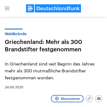
Close
menu
Waldbrände
Themen
Griechenland: Mehr als 300
Brandstifter festgenommen
In Griechenland sind seit Beginn des Jahres
mehr als 300 mutmaßliche Brandstifter
festgenommen worden.
Landtagswahl Sachsen-Anhalt
USA
24.08.2025
2026
Aktuelle Beiträge, Analys
Alle Informationen
Hintergründe
Sachsen-Anhalt wählt am 6.
Wirtschaftlich und militäri
September 2026 einen neuen
gehören die Vereinigten S
Abonnieren
Link
Emai
Landtag. Seit 2021 wird das
den mächtigsten Ländern 
kopieren/te
Bundesland von einer Koalition aus
mit großem Einfluss auf d