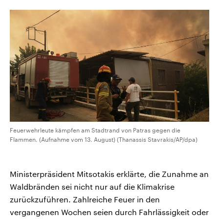
CDU, SPD und FDP regiert.-
aktuelle Weltgeschehen.
Umfragen, Prognosen,
Wahlprogramme, aktuelle Berichte
Sendungen
Programm
Podcasts
und Hintergründe zu den Parteien
und Kandidaten der anstehenden
Wahl.
Audio-Archiv
Feuerwehrleute kämpfen am Stadtrand von Patras gegen die
Flammen. (Aufnahme vom 13. August) (Thanassis Stavrakis/AP/dpa)
Ministerpräsident Mitsotakis erklärte, die Zunahme an
Waldbränden sei nicht nur auf die Klimakrise
zurückzuführen. Zahlreiche Feuer in den
vergangenen Wochen seien durch Fahrlässigkeit oder