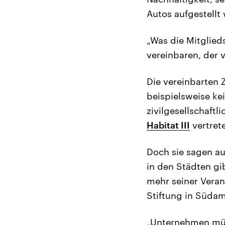
Autos aufgestellt
„Was die Mitglieds
vereinbaren, der v
Die vereinbarten Z
beispielsweise kei
zivilgesellschaftl
Habitat III
vertret
Doch sie sagen a
in den Städten gib
mehr seiner Verant
Stiftung in Südam
„Unternehmen müs