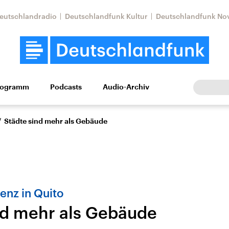
eutschlandradio
Deutschlandfunk Kultur
Deutschlandfunk No
rogramm
Podcasts
Audio-Archiv
Wirtschaft
Wissen
Kultur
Europa
Gesellschaf
/
Städte sind mehr als Gebäude
enz in Quito
nd mehr als Gebäude
Nahostkonflikt
Iran
le Beiträge,
Aktuelle Lage und
Aktuelle Lage und