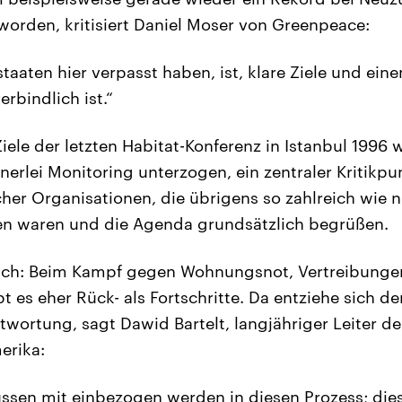
 worden, kritisiert Daniel Moser von Greenpeace:
taaten hier verpasst haben, ist, klare Ziele und eine
erbindlich ist.“
iele der letzten Habitat-Konferenz in Istanbul 1996
nerlei Monitoring unterzogen, ein zentraler Kritikpu
icher Organisationen, die übrigens so zahlreich wie n
en waren und die Agenda grundsätzlich begrüßen.
uch: Beim Kampf gegen Wohnungsnot, Vertreibung
t es eher Rück- als Fortschritte. Da entziehe sich d
wortung, sagt Dawid Bartelt, langjähriger Leiter der
erika:
sen mit einbezogen werden in diesen Prozess; die