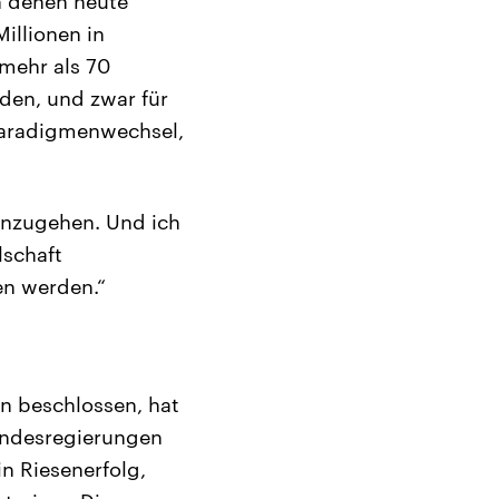
in denen heute
illionen in
 mehr als 70
rden, und zwar für
n Paradigmenwechsel,
anzugehen. Und ich
lschaft
en werden.“
en beschlossen, hat
Landesregierungen
n Riesenerfolg,