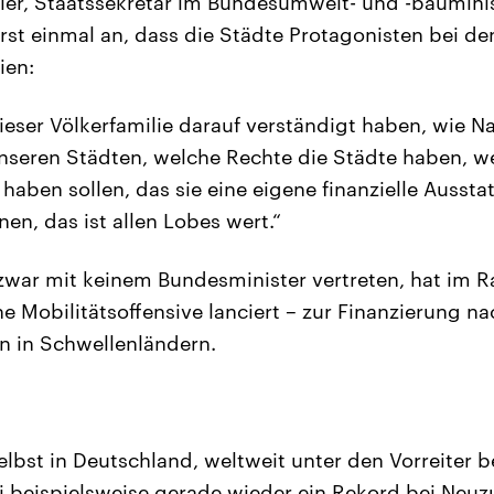
ler, Staatssekretär im Bundesumwelt- und -baumini
st einmal an, dass die Städte Protagonisten bei d
ien:
ieser Völkerfamilie darauf verständigt haben, wie N
unseren Städten, welche Rechte die Städte haben, w
haben sollen, das sie eine eigene finanzielle Ausst
en, das ist allen Lobes wert.“
war mit keinem Bundesminister vertreten, hat im R
e Mobilitätsoffensive lanciert – zur Finanzierung na
n in Schwellenländern.
selbst in Deutschland, weltweit unter den Vorreiter
ei beispielsweise gerade wieder ein Rekord bei Neu