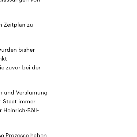
n Zeitplan zu
 wurden bisher
nkt
ie zuvor bei der
en und Verslumung
er Staat immer
 Heinrich-Böll-
se Prozesse haben