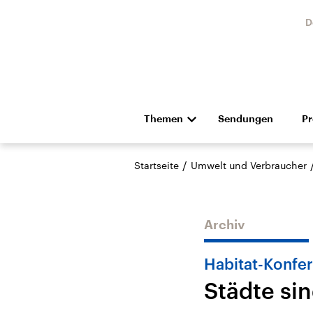
D
Themen
Sendungen
P
Die Nachrichten
Politik
/
Startseite
Umwelt und Verbraucher
Hörspiel und Feature
Musik
Archiv
Habitat-Konfer
Städte si
Landtagswahl Sachsen-
USA
Anhalt 2026
Aktuel