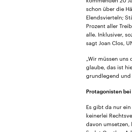
kommenden 20 Jahr
schon über die Hä
Elendsvierteln; S
Prozent aller Tre
alle. Inklusiver, 
sagt Joan Clos, U
„Wir müssen uns 
glaube, das ist h
grundlegend und 
Protagonisten bei
Es gibt da nur ei
keinerlei Rechtsv
davon umsetzen, h