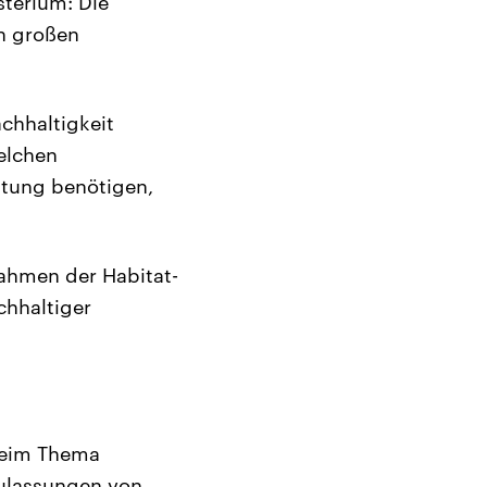
sterium: Die
en großen
achhaltigkeit
elchen
attung benötigen,
ahmen der Habitat-
chhaltiger
 beim Thema
zulassungen von