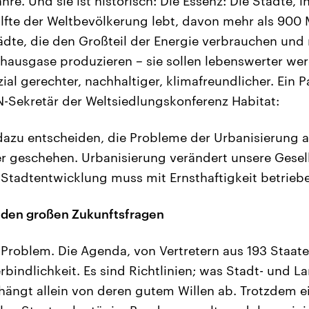
e. Und sie ist historisch: Die Essenz: Die Städte, 
lfte der Weltbevölkerung lebt, davon mehr als 900 M
tädte, die den Großteil der Energie verbrauchen und
ibhausgase produzieren – sie sollen lebenswerter we
sozial gerechter, nachhaltiger, klimafreundlicher. Ei
N-Sekretär der Weltsiedlungskonferenz Habitat:
dazu entscheiden, die Probleme der Urbanisierung 
ier geschehen. Urbanisierung verändert unsere Gesel
Stadtentwicklung muss mit Ernsthaftigkeit betrieb
 den großen Zukunftsfragen
n Problem. Die Agenda, von Vertretern aus 193 Staat
erbindlichkeit. Es sind Richtlinien; was Stadt- und 
ängt allein von deren gutem Willen ab. Trotzdem ei