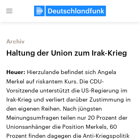
Close
menu
Archiv
Themen
Haltung der Union zum Irak-Krieg
Hierzulande befindet sich Angela
Heuer:
Merkel auf riskantem Kurs. Die CDU-
Vorsitzende unterstützt die US-Regierung im
Irak-Krieg und verliert darüber Zustimmung in
den eigenen Reihen. Nach jüngsten
Landtagswahl Sachsen-Anhalt
USA
2026
Aktuelle Beiträge, Analys
Meinungsumfragen teilen nur 20 Prozent der
Alle Informationen
Hintergründe
Sachsen-Anhalt wählt am 6.
Wirtschaftlich und militäri
Unionsanhänger die Position Merkels, 60
September 2026 einen neuen
gehören die Vereinigten S
Landtag. Seit 2021 wird das
den mächtigsten Ländern 
Prozent finden dagegen die Anti-Kriegspolitik
Bundesland von einer Koalition aus
mit großem Einfluss auf d