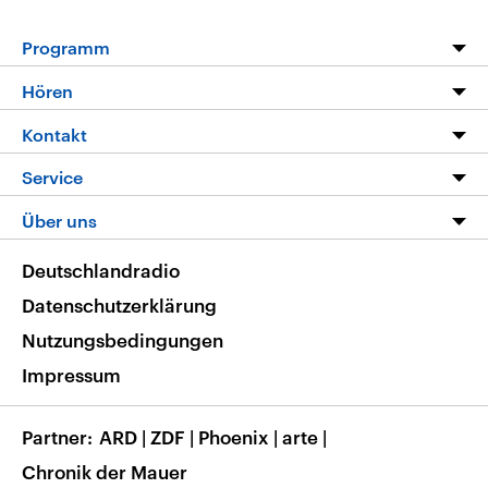
Programm
Programm
Hören
Alle Sendungen
Livestream
Kontakt
Die Nachrichten
Audios
Hörerservice
Service
Nachrichtenleicht
Podcasts
Social Media
FAQ
Über uns
Neue Beiträge auf dlf.de
Deutschlandfunk App
Newsletter
Deutschlandradio
Themen-Schwerpunkte
Nachrichten App
Deutschlandradio
Veranstaltungen
Presse
Frequenzen
Datenschutzerklärung
Musikliste
Ausbildung und Karriere
Nutzungsbedingungen
RSS
Transparenz
Impressum
Korrekturen
Barrierefreiheit
Partner
ARD
|
ZDF
|
Phoenix
|
arte
|
Chronik der Mauer