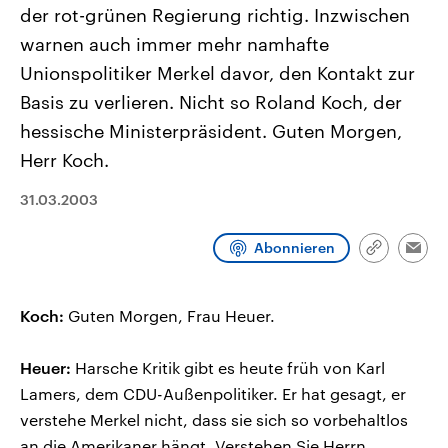
CDU, SPD und FDP regiert.-
der rot-grünen Regierung richtig. Inzwischen
aktuelle Weltgeschehen.
Umfragen, Prognosen,
warnen auch immer mehr namhafte
Wahlprogramme, aktuelle Berichte
Sendungen
Programm
Podcasts
und Hintergründe zu den Parteien
Unionspolitiker Merkel davor, den Kontakt zur
und Kandidaten der anstehenden
Wahl.
Basis zu verlieren. Nicht so Roland Koch, der
Audio-Archiv
hessische Ministerpräsident. Guten Morgen,
Herr Koch.
31.03.2003
Abonnieren
Link
Emai
kopieren/te
Koch:
Guten Morgen, Frau Heuer.
Heuer:
Harsche Kritik gibt es heute früh von Karl
Lamers, dem CDU-Außenpolitiker. Er hat gesagt, er
verstehe Merkel nicht, dass sie sich so vorbehaltlos
an die Amerikaner hängt. Verstehen Sie Herrn