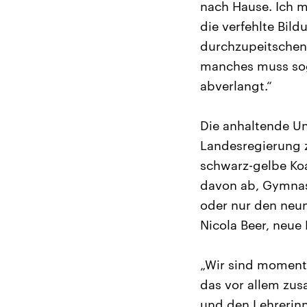
nach Hause. Ich ma
die verfehlte Bild
durchzupeitschen
manches muss soga
abverlangt.“
Die anhaltende Un
Landesregierung z
schwarz-gelbe Koa
davon ab, Gymnasi
oder nur den neun
Nicola Beer, neue 
„Wir sind momenta
das vor allem zu
und den Lehrerinn