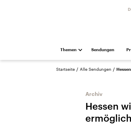
D
Themen
Sendungen
P
Die Nachrichten
Politik
/
/
Startseite
Alle Sendungen
Hessen
Hörspiel und Feature
Musik
Archiv
Hessen wi
ermöglic
Landtagswahl Sachsen-
USA
Anhalt 2026
Aktuel