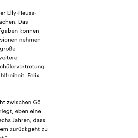
er Elly-Heuss-
achen. Das
ufgaben können
ursionen nehmen
 große
weitere
schülervertretung
freiheit. Felix
cht zwischen G8
rlegt, eben eine
echs Jahren, dass
 dem zurückgeht zu
t.“