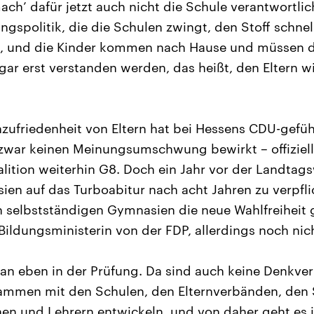
ch’ dafür jetzt auch nicht die Schule verantwortlich
ungspolitik, die die Schulen zwingt, den Stoff schne
, und die Kinder kommen nach Hause und müssen d
r erst verstanden werden, das heißt, den Eltern wi
zufriedenheit von Eltern hat bei Hessens CDU-gefüh
war keinen Meinungsumschwung bewirkt – offiziell f
lition weiterhin G8. Doch ein Jahr vor der Landtags
en auf das Turboabitur nach acht Jahren zu verpfli
 selbstständigen Gymnasien die neue Wahlfreiheit g
Bildungsministerin von der FDP, allerdings noch nic
n eben in der Prüfung. Da sind auch keine Denkver
sammen mit den Schulen, den Elternverbänden, den 
en und Lehrern entwickeln, und von daher geht es 