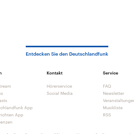
Entdecken Sie den Deutschlandfunk
n
Kontakt
Service
tream
Hörerservice
FAQ
os
Social Media
Newsletter
asts
Veranstaltunge
schlandfunk App
Musikliste
richten App
RSS
uenzen