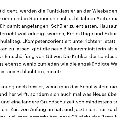
ki geht, werden die Fünftklässler an der Wiesbaden
 kommenden Sommer an nach acht Jahren Abitur m
üh damit angefangen, Schüler zu entlasten, Hausa
nterrichtszeit erledigt werden, Projekttage und Exk
ulalltag. „Kompetenzorientiert unterrichten“, statt
ken zu lassen, gibt die neue Bildungsministerin als 
r Entschärfung von G8 vor. Die Kritiker der Landes
ngs ebenso wenig zufrieden wie die angekündigte Wahl
st aus Schlüchtern, meint:
Meinung nach besser, wenn man das Schulsystem ni
 und her wirft, sondern sich auch mal was Neues übe
e und eine längere Grundschulzeit von mindestens s
mehr Zeit von Anfang an hat, und jetzt nicht nur zu
r, weil man gemerkt hat, dass G8 nicht das Beste is