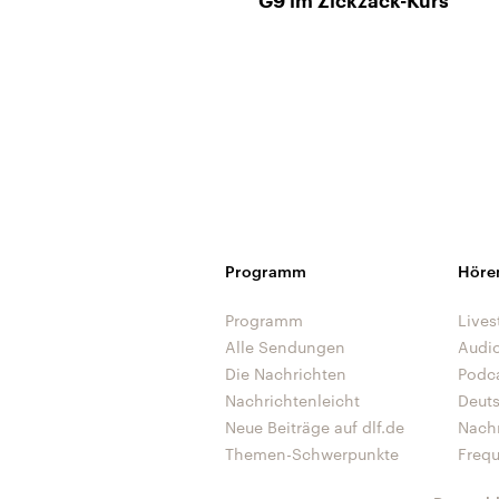
G9 im Zickzack-Kurs
Programm
Höre
Programm
Lives
Alle Sendungen
Audi
Die Nachrichten
Podc
Nachrichtenleicht
Deut
Neue Beiträge auf dlf.de
Nach
Themen-Schwerpunkte
Freq