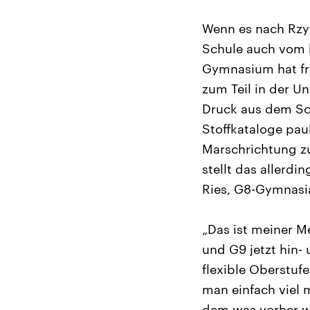
Wenn es nach Rzyt
Schule auch vom
Gymnasium hat fr
zum Teil in der U
Druck aus dem Sch
Stoffkataloge pau
Marschrichtung zu
stellt das allerdi
Ries, G8-Gymnasia
„Das ist meiner 
und G9 jetzt hin-
flexible Oberstuf
man einfach viel 
dem was vorher wa