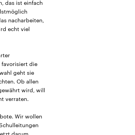
, das ist einfach
llstmöglich
as nacharbeiten,
rd echt viel
rter
avorisiert die
wahl geht sie
chten. Ob allen
ewährt wird, will
ht verraten.
bote. Wir wollen
Schulleitungen
jetzt darum