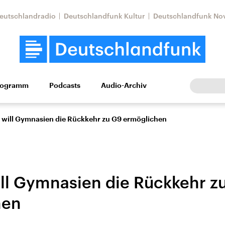
eutschlandradio
Deutschlandfunk Kultur
Deutschlandfunk No
rogramm
Podcasts
Audio-Archiv
Wirtschaft
Wissen
Kultur
Europa
Gesellschaf
 will Gymnasien die Rückkehr zu G9 ermöglichen
ll Gymnasien die Rückkehr z
hen
Nahostkonflikt
Iran
le Beiträge,
Aktuelle Lage und
Aktuelle Lage und