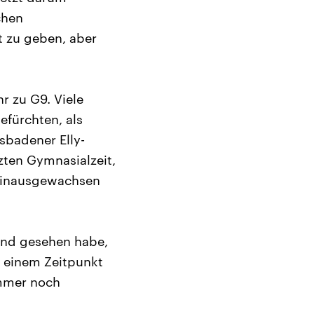
chen
t zu geben, aber
r zu G9. Viele
fürchten, als
sbadener Elly-
zten Gymnasialzeit,
e hinausgewachsen
land gesehen habe,
u einem Zeitpunkt
immer noch