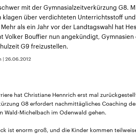
sen und
Hintergründe
Hintergründe
Der Überfall der
Der Iran – seit der
rgründe
 schwer mit der Gymnasialzeitverkürzung G8. Mi
haftlich und
palästinensischen
Islamischen Revolu
risch gehören die
Terrororganisation
1979 auch Islamisc
n klagen über verdichteten Unterrichtsstoff un
igten Staaten zu
Hamas im Oktober 2023
Republik Iran – ist e
ächtigsten
auf Israel hat in der
von einem
 Mehr als ein Jahr vor der Landtagswahl hat He
n der Erde, mit
Region wieder die
Religionsführer auto
 Einfluss auf das
Gewalt entfacht. Israel
regierter Staat im 
nt Volker Bouffier nun angekündigt, Gymnasien
le Weltgeschehen.
möchte die Hamas
Osten. Eine Feindsc
zerstören. Diese wird wie
zu Israel und zu de
ulzeit G9 freizustellen.
die Hisbollah im Libanon
ist fest in der
vom Iran unterstützt.
Staatsideologie
n
|
26.06.2012
verankert.
rriere hat Christiane Hennrich erst mal zurückgestell
ürzung G8 erfordert nachmittägliches Coaching de
n Wald-Michelbach im Odenwald gehen.
ck ist enorm groß, und die Kinder kommen teilweis