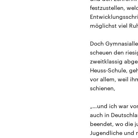
festzustellen, we
Entwicklungsschri
möglichst viel Ru
Doch Gymnasiallei
scheuen den riesi
zweitklassig abge
Heuss-Schule, geh
vor allem, weil i
schienen,
„…und ich war von
auch in Deutschla
beendet, wo die j
Jugendliche und n