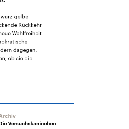
hwarz-gelbe
eckende Rückkehr
neue Wahlfreiheit
mokratische
ordern dagegen,
n, ob sie die
Archiv
Die Versuchskaninchen