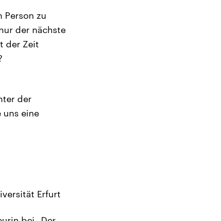
n Person zu
nur der nächste
t der Zeit
?
nter der
 uns eine
versität Erfurt
urin bei „Der