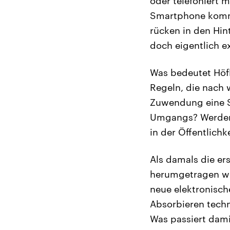
oder telefoniert 
Smartphone kommu
rücken in den Hin
doch eigentlich ex
Was bedeutet Höfl
Regeln, die nach 
Zuwendung eine S
Umgangs? Werden 
in der Öffentlich
Als damals die er
herumgetragen wur
neue elektronisch
Absorbieren tech
Was passiert dami