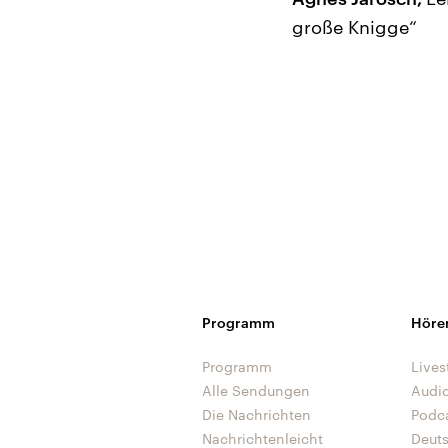
große Knigge“
Programm
Höre
Programm
Lives
Alle Sendungen
Audi
Die Nachrichten
Podc
Nachrichtenleicht
Deut