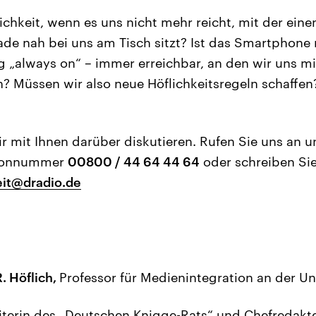
ichkeit, wenn es uns nicht mehr reicht, mit der eine
ade nah bei uns am Tisch sitzt? Ist das Smartphone 
g „always on“ – immer erreichbar, an den wir uns mi
 Müssen wir also neue Höflichkeitsregeln schaffen
 mit Ihnen darüber diskutieren. Rufen Sie uns an u
efonnummer
00800 / 44 64 44 64
oder schreiben Sie
eit@dradio.de
R. Höflich,
Professor für Medienintegration an der Uni
iterin des „Deutschen Knigge-Rats“ und Chefredakte