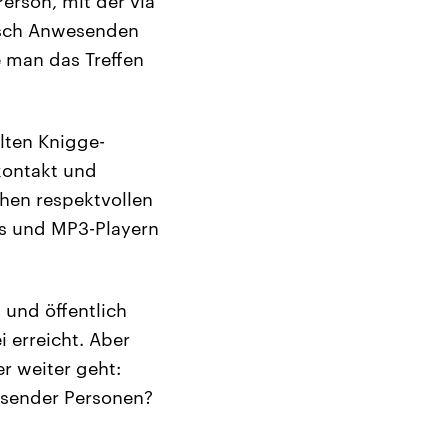
erson, mit der via
isch Anwesenden
 man das Treffen
lten Knigge-
kontakt und
hen respektvollen
s und MP3-Playern
 und öffentlich
 erreicht. Aber
r weiter geht:
sender Personen?