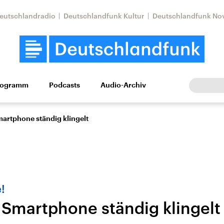
eutschlandradio
Deutschlandfunk Kultur
Deutschlandfunk No
rogramm
Podcasts
Audio-Archiv
Wirtschaft
Wissen
Kultur
Europa
Gesellschaf
artphone ständig klingelt
!
Smartphone ständig klingelt
Nahostkonflikt
Iran
le Beiträge,
Aktuelle Lage und
Aktuelle Lage und