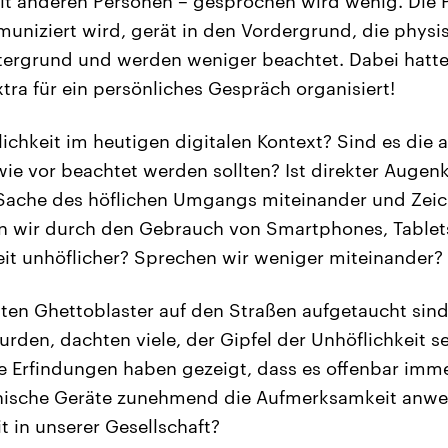
mit anderen Personen – gesprochen wird wenig. Die P
niziert wird, gerät in den Vordergrund, die phys
tergrund und werden weniger beachtet. Dabei hatte
tra für ein persönliches Gespräch organisiert!
ichkeit im heutigen digitalen Kontext? Sind es die a
wie vor beachtet werden sollten? Ist direkter Augen
ache des höflichen Umgangs miteinander und Zeic
wir durch den Gebrauch von Smartphones, Tablet
keit unhöflicher? Sprechen wir weniger miteinander?
sten Ghettoblaster auf den Straßen aufgetaucht sind
den, dachten viele, der Gipfel der Unhöflichkeit sei
e Erfindungen haben gezeigt, dass es offenbar imme
nische Geräte zunehmend die Aufmerksamkeit anwe
t in unserer Gesellschaft?