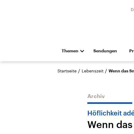
D
Themen
Sendungen
P
Die Nachrichten
Politik
/
/
Startseite
Lebenszeit
Wenn das Sm
Hörspiel und Feature
Musik
Archiv
Höflichkeit adé
Wenn das 
Landtagswahl Sachsen-
USA
Anhalt 2026
Aktuel