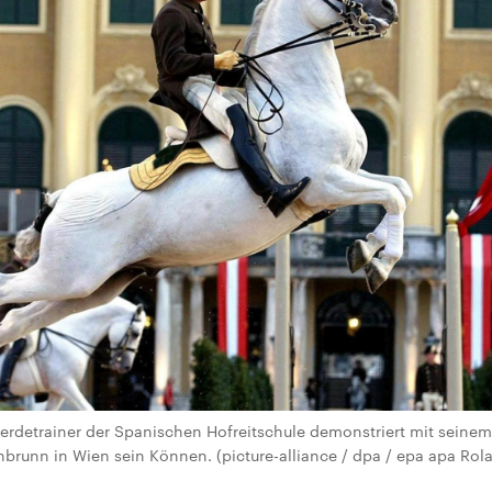
erdetrainer der Spanischen Hofreitschule demonstriert mit seine
runn in Wien sein Können. (picture-alliance / dpa / epa apa Rol