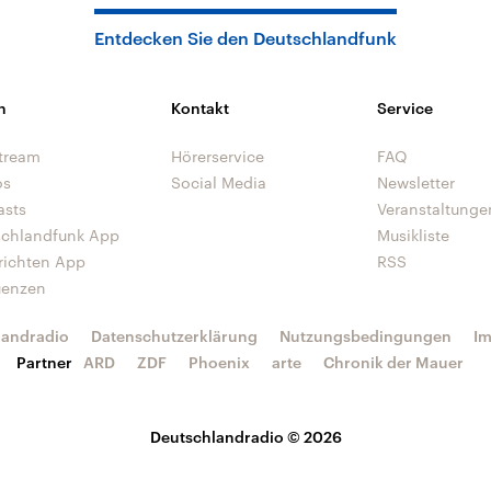
Entdecken Sie den Deutschlandfunk
n
Kontakt
Service
tream
Hörerservice
FAQ
os
Social Media
Newsletter
asts
Veranstaltunge
schlandfunk App
Musikliste
richten App
RSS
uenzen
landradio
Datenschutzerklärung
Nutzungsbedingungen
I
Partner
ARD
ZDF
Phoenix
arte
Chronik der Mauer
Deutschlandradio © 2026