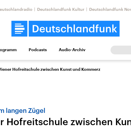
eutschlandradio
Deutschlandfunk Kultur
Deutschlandfunk No
rogramm
Podcasts
Audio-Archiv
Wirtschaft
Wissen
Kultur
Europa
Gesellschaf
Wiener Hofreitschule zwischen Kunst und Kommerz
m langen Zügel
r Hofreitschule zwischen Ku
Nahostkonflikt
Iran
le Beiträge,
Aktuelle Lage und
Aktuelle Lage und