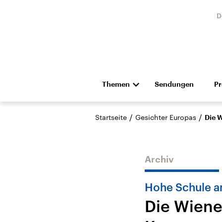
D
Themen
Sendungen
P
Die Nachrichten
Politik
/
/
Startseite
Gesichter Europas
Die 
Hörspiel und Feature
Musik
Archiv
Hohe Schule a
Die Wiene
Landtagswahl Sachsen-
USA
Anhalt 2026
Aktuel