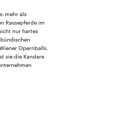
e: mehr als
en Rassepferde im
icht nur hartes
rbündischen
 Wiener Opernballs.
t sie die Kandare
sunternehmen