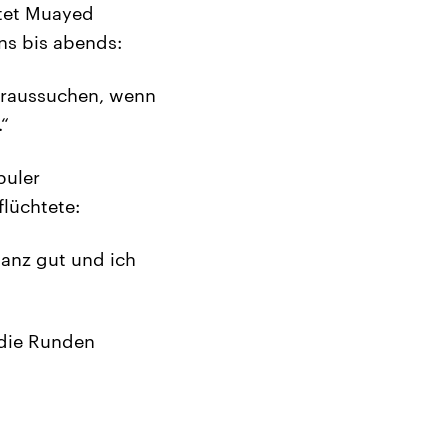
itet Muayed
ns bis abends:
 raussuchen, wenn
.“
buler
flüchtete:
ganz gut und ich
 die Runden