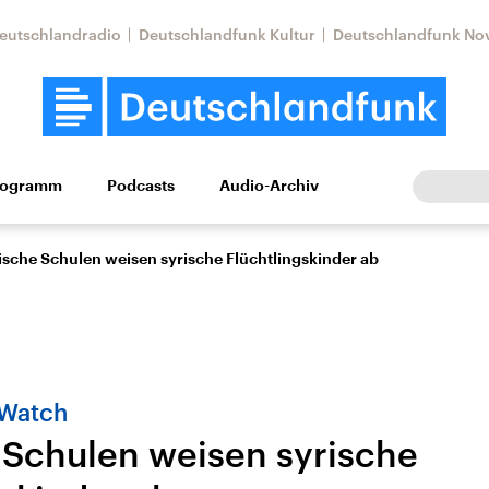
eutschlandradio
Deutschlandfunk Kultur
Deutschlandfunk No
rogramm
Podcasts
Audio-Archiv
Wirtschaft
Wissen
Kultur
Europa
Gesellschaf
ische Schulen weisen syrische Flüchtlingskinder ab
 Watch
 Schulen weisen syrische
Nahostkonflikt
Iran
le Beiträge,
Aktuelle Lage und
Aktuelle Lage und