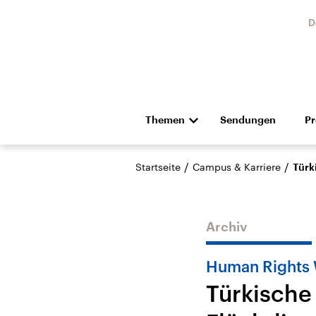
D
Themen
Sendungen
P
Die Nachrichten
Politik
/
/
Startseite
Campus & Karriere
Türk
Hörspiel und Feature
Musik
Archiv
Human Rights
Türkische
Landtagswahl Sachsen-
USA
Anhalt 2026
Aktuel