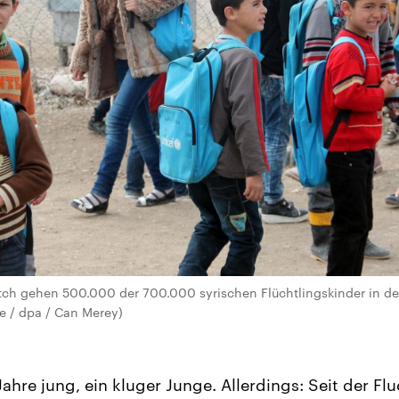
h gehen 500.000 der 700.000 syrischen Flüchtlingskinder in der 
ce / dpa / Can Merey)
ahre jung, ein kluger Junge. Allerdings: Seit der Flu