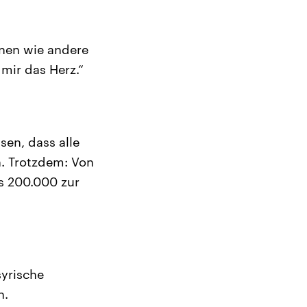
rnen wie andere
 mir das Herz.“
sen, dass alle
n. Trotzdem: Von
s 200.000 zur
syrische
n.