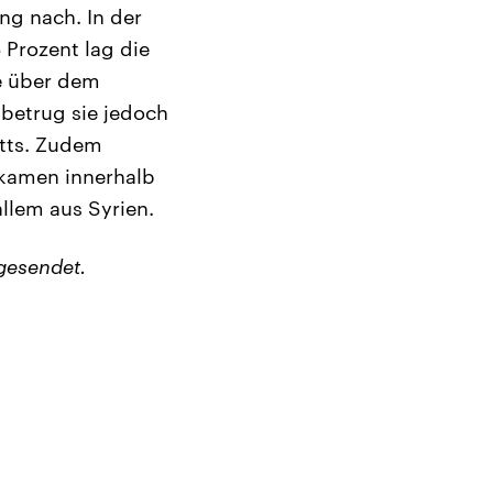
ng nach. In der
 Prozent lag die
e über dem
betrug sie jedoch
itts. Zudem
5 kamen innerhalb
llem aus Syrien.
gesendet.