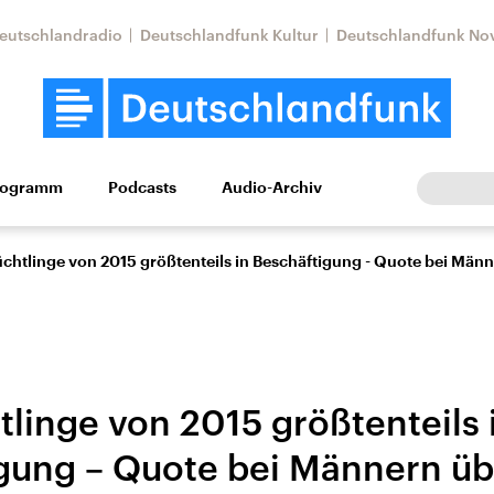
eutschlandradio
Deutschlandfunk Kultur
Deutschlandfunk No
rogramm
Podcasts
Audio-Archiv
Wirtschaft
Wissen
Kultur
Europa
Gesellschaf
lüchtlinge von 2015 größtenteils in Beschäftigung - Quote bei Mä
tlinge von 2015 größtenteils 
gung – Quote bei Männern üb
Nahostkonflikt
Iran
le Beiträge,
Aktuelle Lage und
Aktuelle Lage und