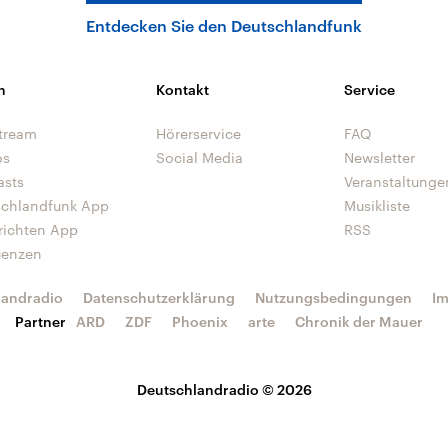
Entdecken Sie den Deutschlandfunk
n
Kontakt
Service
tream
Hörerservice
FAQ
os
Social Media
Newsletter
asts
Veranstaltunge
schlandfunk App
Musikliste
richten App
RSS
uenzen
landradio
Datenschutzerklärung
Nutzungsbedingungen
I
Partner
ARD
ZDF
Phoenix
arte
Chronik der Mauer
Deutschlandradio © 2026