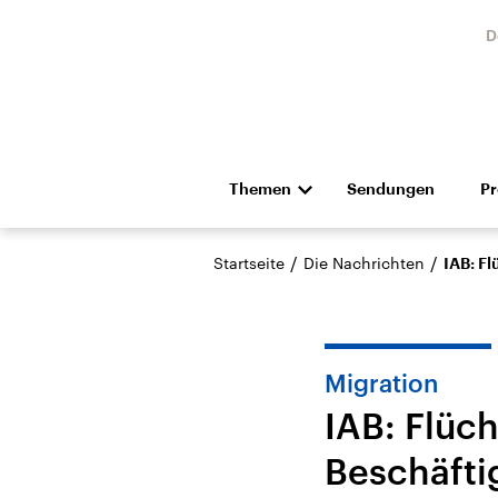
D
Themen
Sendungen
P
Die Nachrichten
Politik
/
/
Startseite
Die Nachrichten
IAB: F
Hörspiel und Feature
Musik
Migration
IAB: Flüch
Beschäfti
Landtagswahl Sachsen-
USA
Anhalt 2026
Aktuel