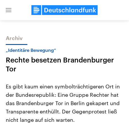
Close
menu
Archiv
Themen
„Identitäre Bewegung“
Rechte besetzen Brandenburger
Tor
Es gibt kaum einen symbolträchtigeren Ort in
der Bundesrepublik: Eine Gruppe Rechter hat
Landtagswahl Sachsen-Anhalt
USA
das Brandenburger Tor in Berlin gekapert und
2026
Aktuelle Beiträge, Analys
Alle Informationen
Hintergründe
Transparente enthüllt. Der Gegenprotest ließ
Sachsen-Anhalt wählt am 6.
Wirtschaftlich und militäri
September 2026 einen neuen
gehören die Vereinigten S
nicht lange auf sich warten.
Landtag. Seit 2021 wird das
den mächtigsten Ländern 
Bundesland von einer Koalition aus
mit großem Einfluss auf d