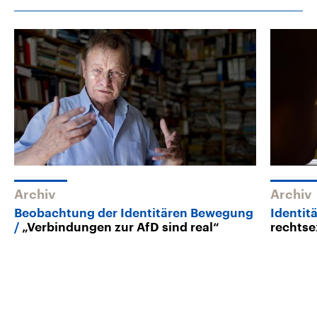
Archiv
Archiv
Beobachtung der Identitären Bewegung
Identi
„Verbindungen zur AfD sind real“
rechtse