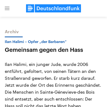
Close
menu
Archiv
Themen
Ilan Halimi – Opfer „der Barbaren“
Gemeinsam gegen den Hass
Ilan Halimi, ein junger Jude, wurde 2006
entführt, gefoltert, von seinen Tätern an den
Straßenrand geworfen. Er starb kurz darauf.
Landtagswahl Sachsen-Anhalt
USA
Jetzt wurde der Ort des Erinnerns geschändet.
2026
Aktuelle Beiträge, Analys
Alle Informationen
Die Menschen in Sainte-Génevieve-des Bois
Hintergründe
Sachsen-Anhalt wählt am 6.
Wirtschaftlich und militäri
sind entsetzt, aber auch entschlossen: Der
September 2026 einen neuen
gehören die Vereinigten S
Landtag. Seit 2021 wird das
den mächtigsten Ländern 
Hass soll nicht das letzte Wort haben.
Bundesland von einer Koalition aus
mit großem Einfluss auf d