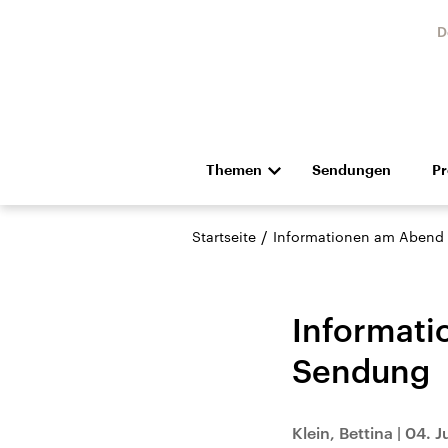
D
Themen
Sendungen
P
Die Nachrichten
Politik
/
Startseite
Informationen am Abend
Hörspiel und Feature
Musik
Informati
Sendung
Landtagswahl Sachsen-
USA
Klein, Bettina
|
04. J
Anhalt 2026
Aktuel