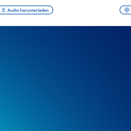
sen und
Hintergründe
Hintergründe
Der Überfall der
Der Iran – seit der
rgründe
Audio herunterladen
haftlich und
palästinensischen
Islamischen Revolu
risch gehören die
Terrororganisation
1979 auch Islamisc
igten Staaten zu
Hamas im Oktober 2023
Republik Iran – ist e
ächtigsten
auf Israel hat in der
von einem
n der Erde, mit
Region wieder die
Religionsführer auto
 Einfluss auf das
Gewalt entfacht. Israel
regierter Staat im 
le Weltgeschehen.
möchte die Hamas
Osten. Eine Feindsc
zerstören. Diese wird wie
zu Israel und zu de
die Hisbollah im Libanon
ist fest in der
vom Iran unterstützt.
Staatsideologie
verankert.