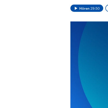
Alle Informationen
Analy
Sachsen-Anhalt wählt
Hinte
Hören
29:50
am 6. September 2026
Wirtsc
einen neuen Landtag.
militä
Seit 2021 wird das
Verein
Bundesland von einer
den m
Koalition aus CDU, SPD
Länder
und FDP regiert.-
großem
Umfragen, Prognosen,
aktuel
Wahlprogramme,
aktuelle Berichte und
Hintergründe zu den
Parteien und Kandidaten
der anstehenden Wahl.