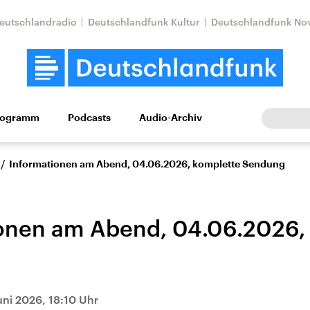
eutschlandradio
Deutschlandfunk Kultur
Deutschlandfunk No
rogramm
Podcasts
Audio-Archiv
Wirtschaft
Wissen
Kultur
Europa
Gesellschaf
/
Informationen am Abend, 04.06.2026, komplette Sendung
onen am Abend, 04.06.2026,
Nahostkonflikt
Iran
uni 2026, 18:10 Uhr
le Beiträge,
Aktuelle Lage und
Aktuelle Lage und