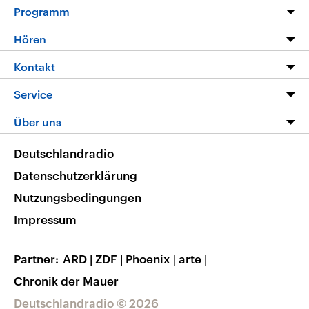
Programm
Programm
Hören
Alle Sendungen
Livestream
Kontakt
Die Nachrichten
Audios
Hörerservice
Service
Nachrichtenleicht
Podcasts
Social Media
FAQ
Über uns
Neue Beiträge auf dlf.de
Deutschlandfunk App
Newsletter
Deutschlandradio
Themen-Schwerpunkte
Nachrichten App
Deutschlandradio
Veranstaltungen
Presse
Frequenzen
Datenschutzerklärung
Musikliste
Ausbildung und Karriere
Nutzungsbedingungen
RSS
Transparenz
Impressum
Korrekturen
Barrierefreiheit
Partner
ARD
|
ZDF
|
Phoenix
|
arte
|
Chronik der Mauer
Deutschlandradio © 2026