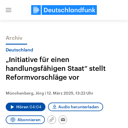
Close
menu
Archiv
Themen
Deutschland
„Initiative für einen
handlungsfähigen Staat“ stellt
Reformvorschläge vor
Münchenberg, Jörg
|
12. März 2025, 13:22 Uhr
Landtagswahl Sachsen-Anhalt
USA
2026
Aktuelle Beiträge, Analys
Hören
04:04
Audio herunterladen
Alle Informationen
Hintergründe
Sachsen-Anhalt wählt am 6.
Wirtschaftlich und militäri
September 2026 einen neuen
gehören die Vereinigten S
Abonnieren
Link
Landtag. Seit 2021 wird das
den mächtigsten Ländern 
Email
kopieren/teilen
Bundesland von einer Koalition aus
mit großem Einfluss auf d