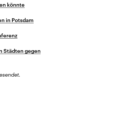
ßen könnte
en in Potsdam
nferenz
n Städten gegen
esendet.