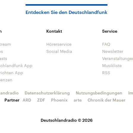
Entdecken Sie den Deutschlandfunk
n
Kontakt
Service
tream
Hörerservice
FAQ
os
Social Media
Newsletter
asts
Veranstaltunge
schlandfunk App
Musikliste
richten App
RSS
uenzen
landradio
Datenschutzerklärung
Nutzungsbedingungen
I
Partner
ARD
ZDF
Phoenix
arte
Chronik der Mauer
Deutschlandradio © 2026