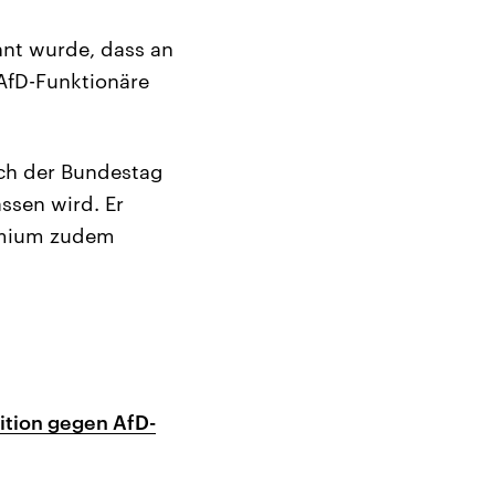
nnt wurde, dass an
AfD-Funktionäre
ch der Bundestag
ssen wird. Er
remium zudem
ition gegen AfD-