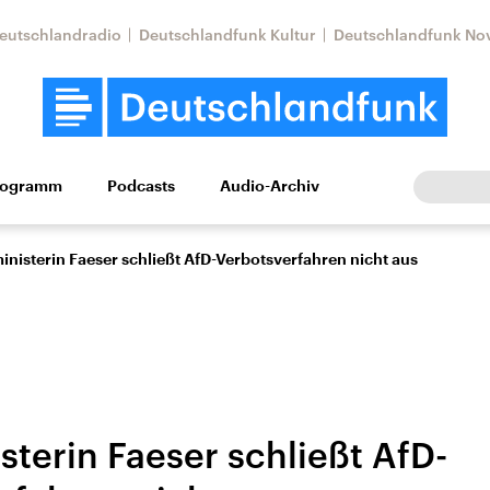
eutschlandradio
Deutschlandfunk Kultur
Deutschlandfunk No
rogramm
Podcasts
Audio-Archiv
Wirtschaft
Wissen
Kultur
Europa
Gesellschaf
nisterin Faeser schließt AfD-Verbotsverfahren nicht aus
sterin Faeser schließt AfD-
Nahostkonflikt
Iran
le Beiträge,
Aktuelle Lage und
Aktuelle Lage und