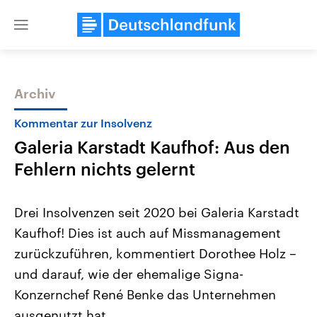
Close
menu
Archiv
Themen
Kommentar zur Insolvenz
Galeria Karstadt Kaufhof: Aus den
Fehlern nichts gelernt
Drei Insolvenzen seit 2020 bei Galeria Karstadt
Kaufhof! Dies ist auch auf Missmanagement
Landtagswahl Sachsen-Anhalt
USA
zurückzuführen, kommentiert Dorothee Holz –
2026
Aktuelle Beiträge, Analys
Alle Informationen
Hintergründe
und darauf, wie der ehemalige Signa-
Sachsen-Anhalt wählt am 6.
Wirtschaftlich und militäri
September 2026 einen neuen
gehören die Vereinigten S
Konzernchef René Benke das Unternehmen
Landtag. Seit 2021 wird das
den mächtigsten Ländern 
ausgenutzt hat.
Bundesland von einer Koalition aus
mit großem Einfluss auf d