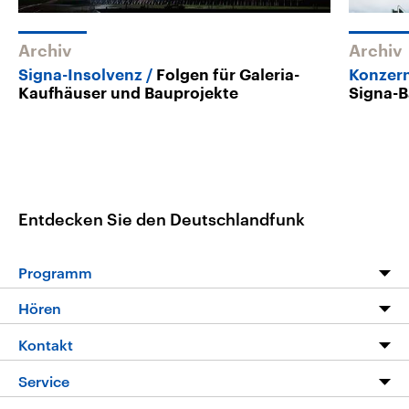
Archiv
Archiv
Signa-Insolvenz
Folgen für Galeria-
Konzern
Kaufhäuser und Bauprojekte
Signa-B
Entdecken Sie den Deutschlandfunk
Programm
Programm
Hören
Alle Sendungen
Livestream
Kontakt
Die Nachrichten
Audios
Hörerservice
Service
Nachrichtenleicht
Podcasts
Social Media