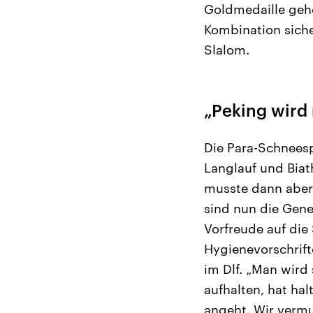
Goldmedaille geho
Kombination siche
Slalom.
„Peking wird
Die Para-Schneesp
Langlauf und Biat
musste dann aber
sind nun die Gene
Vorfreude auf die 
Hygienevorschrift
im Dlf. „Man wird
aufhalten, hat ha
angeht. Wir vermu