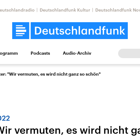
eutschlandradio
Deutschlandfunk Kultur
Deutschlandfunk No
rogramm
Podcasts
Audio-Archiv
Wirtschaft
Wissen
Kultur
Europa
Gesellschaf
ter: "Wir vermuten, es wird nicht ganz so schön"
022
Wir vermuten, es wird nicht g
Nahostkonflikt
Iran
le Beiträge,
Aktuelle Lage und
Aktuelle Lage und