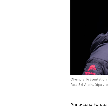
Olympia: Präsentation 
Para Ski Alpin. (dpa / 
Anna-Lena Forster