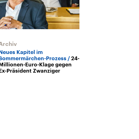
Archiv
Archiv
Neues Kapitel im
Handball-WM
Sommermärchen-Prozess
24-
Deutschlands 
Millionen-Euro-Klage gegen
Ex-Präsident Zwanziger