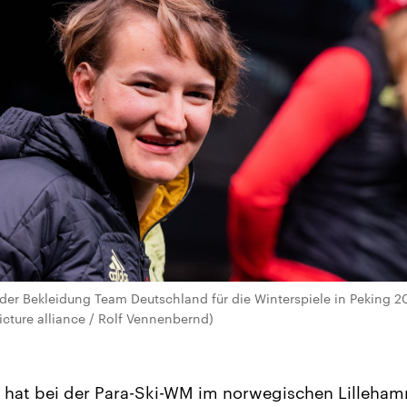
der Bekleidung Team Deutschland für die Winterspiele in Peking 2
picture alliance / Rolf Vennenbernd)
 hat bei der Para-Ski-WM im norwegischen Lillehamm