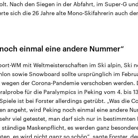
lt. Nach den Siegen in der Abfahrt, im Super-G und
rte sich die 26 Jahre alte Mono-Skifahrerin auch de
 noch einmal eine andere Nummer“
ort-WM mit Weltmeisterschaften im Ski alpin, Ski n
hlon sowie Snowboard sollte ursprünglich im Februa
 wegen der Corona-Pandemie verschoben werden. D
ralprobe für die Paralympics in Peking vom 4. bis 13
Spiele ist bei Forster allerdings getrübt. „Was die C
en angeht, wird Peking noch einmal eine andere Nu
 sehr viel getestet, man darf sich nur in bestimmten
lt ständige Maskenpflicht, es werden ganz besonder
ten, es wird nicht ganz so schön“, sagte Forster, d