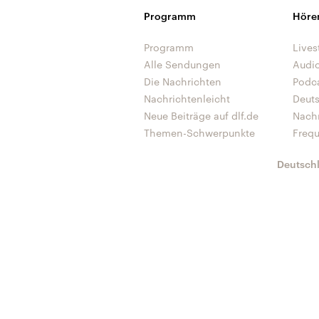
Programm
Höre
Programm
Lives
Alle Sendungen
Audi
Die Nachrichten
Podc
Nachrichtenleicht
Deut
Neue Beiträge auf dlf.de
Nach
Themen-Schwerpunkte
Freq
Deutsch