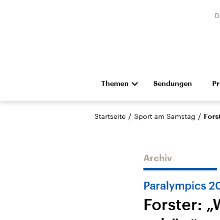
D
Themen
Sendungen
P
Die Nachrichten
Politik
/
/
Startseite
Sport am Samstag
Fors
Hörspiel und Feature
Musik
Archiv
Paralympics 2
Forster: „
Landtagswahl Sachsen-
USA
Anhalt 2026
Aktuel