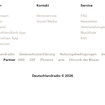
n
Kontakt
Service
tream
Hörerservice
FAQ
os
Social Media
Newsletter
asts
Veranstaltunge
schlandfunk App
Musikliste
richten App
RSS
uenzen
landradio
Datenschutzerklärung
Nutzungsbedingungen
I
Partner
ARD
ZDF
Phoenix
arte
Chronik der Mauer
Deutschlandradio © 2026