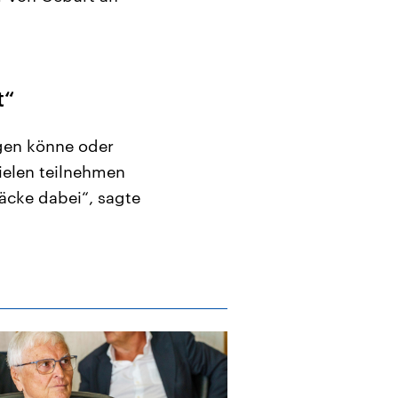
t“
gen könne oder
ielen teilnehmen
mäcke dabei“, sagte