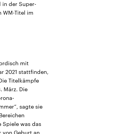
 in der Super-
n WM-Titel im
ordisch mit
r 2021 stattfinden,
ie Titelkämpfe
. März. Die
orona-
mmer“, sagte sie
 Bereichen
e Spiele was das
er von Geburt an