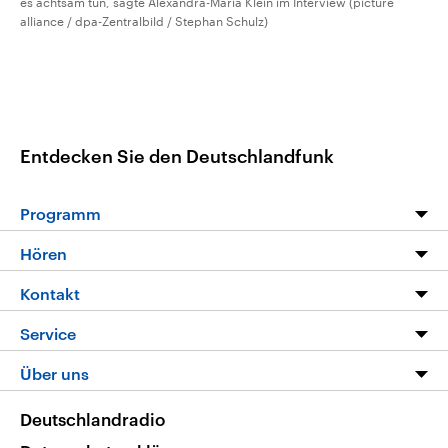
es achtsam tun, sagte Alexandra-Maria Klein im Interview (picture
alliance / dpa-Zentralbild / Stephan Schulz)
Entdecken Sie den Deutschlandfunk
Programm
Programm
Hören
Alle Sendungen
Livestream
Kontakt
Die Nachrichten
Audios
Hörerservice
Service
Nachrichtenleicht
Podcasts
Social Media
FAQ
Über uns
Neue Beiträge auf dlf.de
Deutschlandfunk App
Newsletter
Deutschlandradio
Themen-Schwerpunkte
Nachrichten App
Deutschlandradio
Veranstaltungen
Presse
Frequenzen