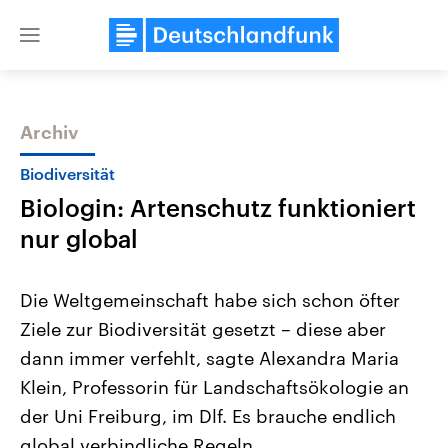
Close
menu
Archiv
Themen
Biodiversität
Biologin: Artenschutz funktioniert
nur global
Die Weltgemeinschaft habe sich schon öfter
Ziele zur Biodiversität gesetzt – diese aber
Landtagswahl Sachsen-Anhalt
USA
dann immer verfehlt, sagte Alexandra Maria
2026
Aktuelle Beiträge, Analys
Alle Informationen
Hintergründe
Klein, Professorin für Landschaftsökologie an
Sachsen-Anhalt wählt am 6.
Wirtschaftlich und militäri
September 2026 einen neuen
gehören die Vereinigten S
der Uni Freiburg, im Dlf. Es brauche endlich
Landtag. Seit 2021 wird das
den mächtigsten Ländern 
global verbindliche Regeln.
Bundesland von einer Koalition aus
mit großem Einfluss auf d