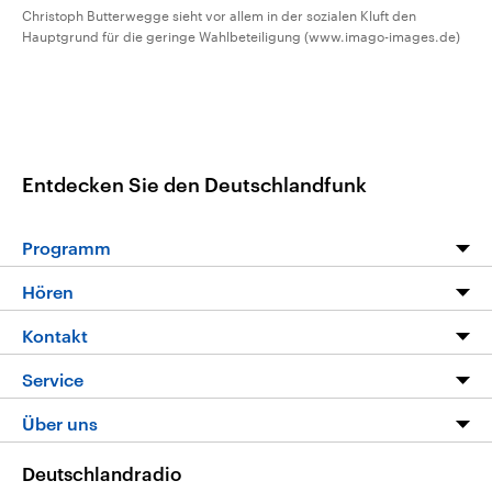
Christoph Butterwegge sieht vor allem in der sozialen Kluft den
Hauptgrund für die geringe Wahlbeteiligung (www.imago-images.de)
Entdecken Sie den Deutschlandfunk
Programm
Programm
Hören
Alle Sendungen
Livestream
Kontakt
Die Nachrichten
Audios
Hörerservice
Service
Nachrichtenleicht
Podcasts
Social Media
FAQ
Über uns
Neue Beiträge auf dlf.de
Deutschlandfunk App
Newsletter
Deutschlandradio
Themen-Schwerpunkte
Nachrichten App
Deutschlandradio
Veranstaltungen