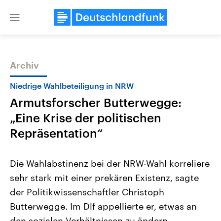
Close
menu
Archiv
Themen
Niedrige Wahlbeteiligung in NRW
Armutsforscher Butterwegge:
„Eine Krise der politischen
Repräsentation“
Die Wahlabstinenz bei der NRW-Wahl korreliere
Landtagswahl Sachsen-Anhalt
USA
sehr stark mit einer prekären Existenz, sagte
2026
Aktuelle Beiträge, Analys
Alle Informationen
Hintergründe
der Politikwissenschaftler Christoph
Sachsen-Anhalt wählt am 6.
Wirtschaftlich und militäri
September 2026 einen neuen
gehören die Vereinigten S
Butterwegge. Im Dlf appellierte er, etwas an
Landtag. Seit 2021 wird das
den mächtigsten Ländern 
Bundesland von einer Koalition aus
den sozialen Verhältnissen zu ändern.
mit großem Einfluss auf d