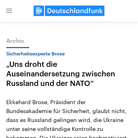
Close
menu
Archiv
Themen
Sicherheitsexperte Brose
„Uns droht die
Auseinandersetzung zwischen
Russland und der NATO“
Ekkehard Brose, Präsident der
Landtagswahl Sachsen-Anhalt
USA
Bundesakademie für Sicherheit, glaubt nicht,
2026
Aktuelle Beiträge, Analys
Alle Informationen
Hintergründe
dass es Russland gelingen wird, die Ukraine
Sachsen-Anhalt wählt am 6.
Wirtschaftlich und militäri
September 2026 einen neuen
gehören die Vereinigten S
unter seine vollständige Kontrolle zu
Landtag. Seit 2021 wird das
den mächtigsten Ländern 
Bundesland von einer Koalition aus
bekommen. Die Ukrainer seien hochmotiviert,
mit großem Einfluss auf d