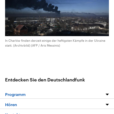
In Charkiw finden derzeit einige der heftigsten Kämpfe in der Ukraine
statt. (Archivbild) (AFP / Aris Messinis)
Entdecken Sie den Deutschlandfunk
Programm
Programm
Hören
Alle Sendungen
Livestream