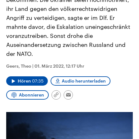
CDU, SPD und FDP regiert.-
aktuelle Weltgeschehen.
ihr Land gegen den völkerrechtswidrigen
Umfragen, Prognosen,
Wahlprogramme, aktuelle Berichte
Angriff zu verteidigen, sagte er im Dlf. Er
Sendungen
Programm
Podcasts
und Hintergründe zu den Parteien
und Kandidaten der anstehenden
mahnte davor, die Eskalation uneingeschränkt
Wahl.
Audio-Archiv
voranzutreiben. Sonst drohe die
Auseinandersetzung zwischen Russland und
der NATO.
Geers, Theo
|
01. März 2022, 12:17 Uhr
Hören
07:35
Audio herunterladen
Abonnieren
Link
Email
kopieren/teilen