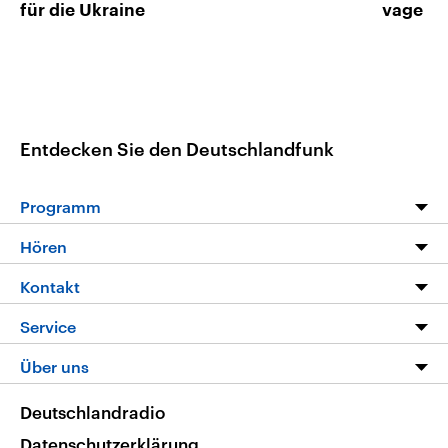
für die Ukraine
vage
Entdecken Sie den Deutschlandfunk
Programm
Programm
Hören
Alle Sendungen
Livestream
Kontakt
Die Nachrichten
Audios
Hörerservice
Service
Nachrichtenleicht
Podcasts
Social Media
FAQ
Über uns
Neue Beiträge auf dlf.de
Deutschlandfunk App
Newsletter
Deutschlandradio
Themen-Schwerpunkte
Nachrichten App
Deutschlandradio
Veranstaltungen
Presse
Frequenzen
Datenschutzerklärung