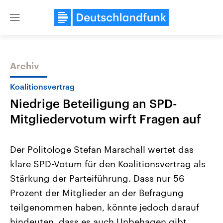
Close
menu
Archiv
Themen
Koalitionsvertrag
Niedrige Beteiligung an SPD-
Mitgliedervotum wirft Fragen auf
Der Politologe Stefan Marschall wertet das
klare SPD-Votum für den Koalitionsvertrag als
Landtagswahl Sachsen-Anhalt
USA
Stärkung der Parteiführung. Dass nur 56
2026
Aktuelle Beiträge, Analys
Alle Informationen
Hintergründe
Prozent der Mitglieder an der Befragung
Sachsen-Anhalt wählt am 6.
Wirtschaftlich und militäri
September 2026 einen neuen
gehören die Vereinigten S
teilgenommen haben, könnte jedoch darauf
Landtag. Seit 2021 wird das
den mächtigsten Ländern 
hindeuten, dass es auch Unbehagen gibt.
Bundesland von einer Koalition aus
mit großem Einfluss auf d