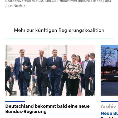
Koalitionsvertrag mit CDU und CSU zugestimmt (picture alliance / dpa
/ Kay Nietfeld)
Mehr zur künftigen Regierungskoalition
Deutschland bekommt bald eine neue
Archiv
Bundes-Regierung
Neue B