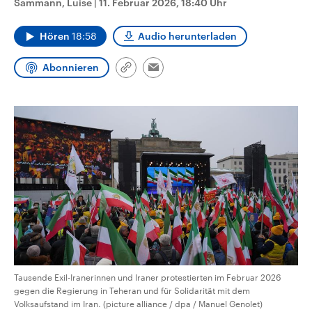
Sammann, Luise
|
11. Februar 2026, 18:40 Uhr
CDU, SPD und FDP regiert.-
aktuelle Weltgeschehen.
Umfragen, Prognosen,
Wahlprogramme, aktuelle Berichte
Hören
18:58
Audio herunterladen
Sendungen
Programm
Podcasts
und Hintergründe zu den Parteien
und Kandidaten der anstehenden
Wahl.
Abonnieren
Link
Email
Audio-Archiv
kopieren/teilen
Tausende Exil-Iranerinnen und ­Iraner protestierten im Februar 2026
gegen die Regierung in Teheran und für Solidarität mit dem
Volksaufstand im Iran. (picture alliance / dpa / Manuel Genolet)