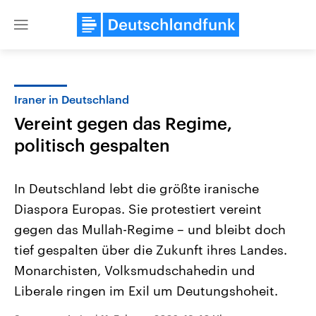
Close
menu
Iraner in Deutschland
Themen
Vereint gegen das Regime,
politisch gespalten
In Deutschland lebt die größte iranische
Diaspora Europas. Sie protestiert vereint
gegen das Mullah-Regime – und bleibt doch
Landtagswahl Sachsen-Anhalt
USA
tief gespalten über die Zukunft ihres Landes.
2026
Aktuelle Beiträge, Analys
Monarchisten, Volksmudschahedin und
Alle Informationen
Hintergründe
Sachsen-Anhalt wählt am 6.
Wirtschaftlich und militäri
Liberale ringen im Exil um Deutungshoheit.
September 2026 einen neuen
gehören die Vereinigten S
Landtag. Seit 2021 wird das
den mächtigsten Ländern 
Bundesland von einer Koalition aus
mit großem Einfluss auf d