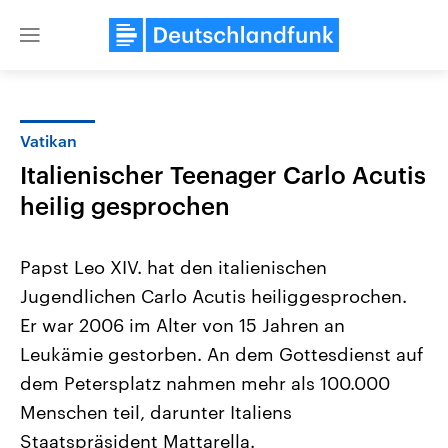
Close
menu
Vatikan
Themen
Italienischer Teenager Carlo Acutis
heilig gesprochen
Papst Leo XIV. hat den italienischen
Jugendlichen Carlo Acutis heiliggesprochen.
Er war 2006 im Alter von 15 Jahren an
Landtagswahl Sachsen-Anhalt
USA
Leukämie gestorben. An dem Gottesdienst auf
2026
Aktuelle Beiträge, Analys
dem Petersplatz nahmen mehr als 100.000
Alle Informationen
Hintergründe
Sachsen-Anhalt wählt am 6.
Wirtschaftlich und militäri
Menschen teil, darunter Italiens
September 2026 einen neuen
gehören die Vereinigten S
Landtag. Seit 2021 wird das
den mächtigsten Ländern 
Staatspräsident Mattarella.
Bundesland von einer Koalition aus
mit großem Einfluss auf d