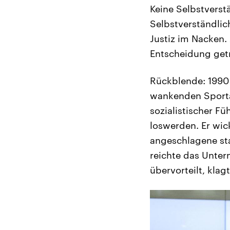
Keine Selbstverstä
Selbstverständlic
Justiz im Nacken. 
Entscheidung getr
Rückblende: 1990 
wankenden Sportart
sozialistischer F
loswerden. Er wic
angeschlagene sta
reichte das Unter
übervorteilt, klag