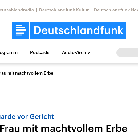
eutschlandradio
Deutschlandfunk Kultur
Deutschlandfunk No
rogramm
Podcasts
Audio-Archiv
Wirtschaft
Wissen
Kultur
Europa
Gesellschaf
rau mit machtvollem Erbe
arde vor Gericht
Frau mit machtvollem Erbe
Nahostkonflikt
Iran
le Beiträge,
Aktuelle Lage und
Aktuelle Lage und