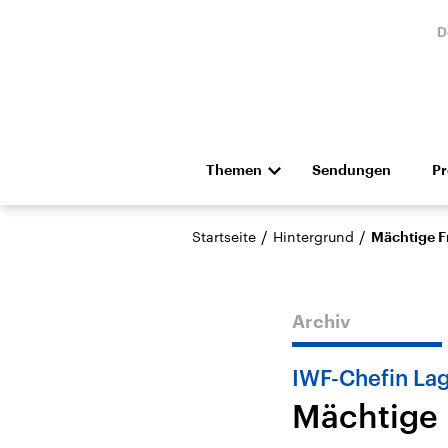
D
Themen
Sendungen
P
Die Nachrichten
Politik
/
/
Startseite
Hintergrund
Mächtige F
Hörspiel und Feature
Musik
Archiv
IWF-Chefin Lag
Mächtige 
Landtagswahl Sachsen-
USA
Anhalt 2026
Aktuel