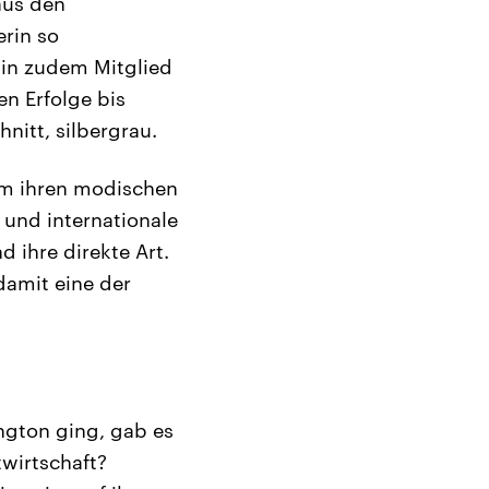
aus den
rin so
sin zudem Mitglied
n Erfolge bis
nitt, silbergrau.
 um ihren modischen
und internationale
 ihre direkte Art.
damit eine der
ington ging, gab es
twirtschaft?