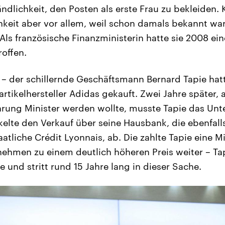
ndlichkeit, den Posten als erste Frau zu bekleiden. 
hkeit aber vor allem, weil schon damals bekannt war:
Als französische Finanzministerin hatte sie 2008 ei
offen.
– der schillernde Geschäftsmann Bernard Tapie hat
ikelhersteller Adidas gekauft. Zwei Jahre später, a
ührung Minister werden wollte, musste Tapie das U
kelte den Verkauf über seine Hausbank, die ebenfalls
atliche Crédit Lyonnais, ab. Die zahlte Tapie eine
nehmen zu einem deutlich höheren Preis weiter – Tap
te und stritt rund 15 Jahre lang in dieser Sache.