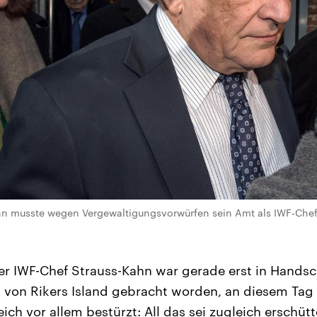
n musste wegen Vergewaltigungsvorwürfen sein Amt als IWF-Chef
der IWF-Chef Strauss-Kahn war gerade erst in Handsc
 von Rikers Island gebracht worden, an diesem Tag 
ich vor allem bestürzt: All das sei zugleich erschüt