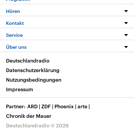
Programm
Hören
Alle Sendungen
Livestream
Kontakt
Die Nachrichten
Audios
Hörerservice
Service
Nachrichtenleicht
Podcasts
Social Media
FAQ
Über uns
Neue Beiträge auf dlf.de
Deutschlandfunk App
Newsletter
Deutschlandradio
Themen-Schwerpunkte
Nachrichten App
Deutschlandradio
Veranstaltungen
Presse
Frequenzen
Datenschutzerklärung
Musikliste
Ausbildung und Karriere
Nutzungsbedingungen
RSS
Transparenz
Impressum
Korrekturen
Barrierefreiheit
Partner
ARD
|
ZDF
|
Phoenix
|
arte
|
Chronik der Mauer
Deutschlandradio © 2026