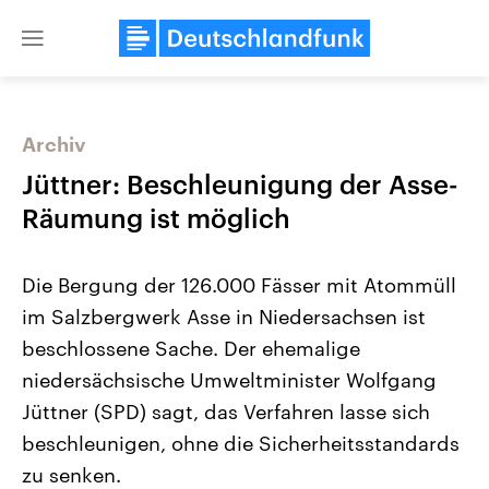
Close
menu
Archiv
Themen
Jüttner: Beschleunigung der Asse-
Räumung ist möglich
Die Bergung der 126.000 Fässer mit Atommüll
im Salzbergwerk Asse in Niedersachsen ist
beschlossene Sache. Der ehemalige
niedersächsische Umweltminister Wolfgang
Landtagswahl Sachsen-Anhalt
USA
2026
Aktuelle Beiträge, Analys
Jüttner (SPD) sagt, das Verfahren lasse sich
Alle Informationen
Hintergründe
Sachsen-Anhalt wählt am 6.
Wirtschaftlich und militäri
beschleunigen, ohne die Sicherheitsstandards
September 2026 einen neuen
gehören die Vereinigten S
Landtag. Seit 2021 wird das
den mächtigsten Ländern 
zu senken.
Bundesland von einer Koalition aus
mit großem Einfluss auf d