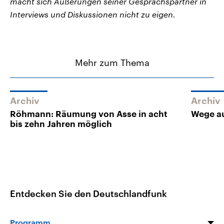
macht sich Äußerungen seiner Gesprächspartner in
Interviews und Diskussionen nicht zu eigen.
Mehr zum Thema
Archiv
Archiv
Röhmann: Räumung von Asse in acht
Wege au
bis zehn Jahren möglich
Entdecken Sie den Deutschlandfunk
Programm