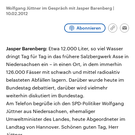
CDU, SPD und FDP regiert.-
aktuelle Weltgeschehen.
Wolfgang Jüttner im Gespräch mit Jasper Barenberg
|
Umfragen, Prognosen,
Wahlprogramme, aktuelle Berichte
10.02.2012
Sendungen
Programm
Podcasts
und Hintergründe zu den Parteien
und Kandidaten der anstehenden
Wahl.
Abonnieren
Link
Emai
Audio-Archiv
kopieren/te
Jasper Barenberg:
Etwa 12.000 Liter, so viel Wasser
dringt Tag für Tag in das frühere Salzbergwerk Asse in
Niedersachsen ein – in einen Ort, in dem immerhin
126.000 Fässer mit schwach und mittel radioaktiv
belasteten Abfällen lagern. Darüber wurde heute im
Bundestag debattiert, darüber wird vielmehr
weiterhin diskutiert im Bundestag.
Am Telefon begrüße ich den SPD-Politiker Wolfgang
Jüttner aus Niedersachsen, ehemaliger
Umweltminister des Landes, heute Abgeordneter im
Landtag von Hannover. Schönen guten Tag, Herr
Jüttner.