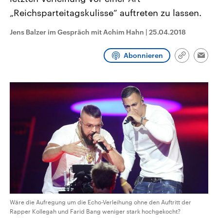
CDU, SPD und FDP regiert.-
aktuelle Weltgeschehen.
„Reichsparteitagskulisse“ auftreten zu lassen.
Umfragen, Prognosen,
Wahlprogramme, aktuelle Berichte
Sendungen
Programm
Podcasts
und Hintergründe zu den Parteien
Jens Balzer im Gespräch mit Achim Hahn
|
25.04.2018
und Kandidaten der anstehenden
Wahl.
Audio-Archiv
Abonnieren
Link
Emai
kopieren/te
Wäre die Aufregung um die Echo-Verleihung ohne den Auftritt der
Rapper Kollegah und Farid Bang weniger stark hochgekocht?