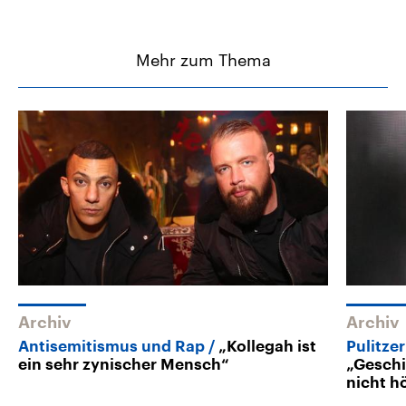
Mehr zum Thema
Archiv
Archiv
Antisemitismus und Rap
„Kollegah ist
Pulitze
ein sehr zynischer Mensch“
„Geschi
nicht h