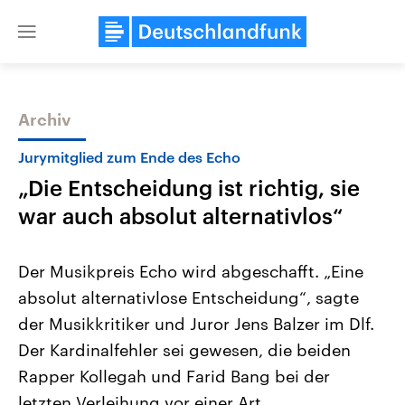
Close
menu
Archiv
Themen
Jurymitglied zum Ende des Echo
„Die Entscheidung ist richtig, sie
war auch absolut alternativlos“
Der Musikpreis Echo wird abgeschafft. „Eine
absolut alternativlose Entscheidung“, sagte
Landtagswahl Sachsen-Anhalt
USA
der Musikkritiker und Juror Jens Balzer im Dlf.
2026
Aktuelle Beiträge, Analys
Alle Informationen
Hintergründe
Der Kardinalfehler sei gewesen, die beiden
Sachsen-Anhalt wählt am 6.
Wirtschaftlich und militäri
September 2026 einen neuen
gehören die Vereinigten S
Rapper Kollegah und Farid Bang bei der
Landtag. Seit 2021 wird das
den mächtigsten Ländern 
letzten Verleihung vor einer Art
Bundesland von einer Koalition aus
mit großem Einfluss auf d