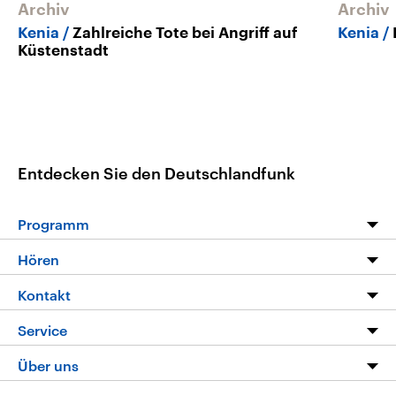
Archiv
Archiv
Kenia
Zahlreiche Tote bei Angriff auf
Kenia
Küstenstadt
Entdecken Sie den Deutschlandfunk
Programm
Programm
Hören
Alle Sendungen
Livestream
Kontakt
Die Nachrichten
Audios
Hörerservice
Service
Nachrichtenleicht
Podcasts
Social Media
FAQ
Über uns
Neue Beiträge auf dlf.de
Deutschlandfunk App
Newsletter
Deutschlandradio
Themen-Schwerpunkte