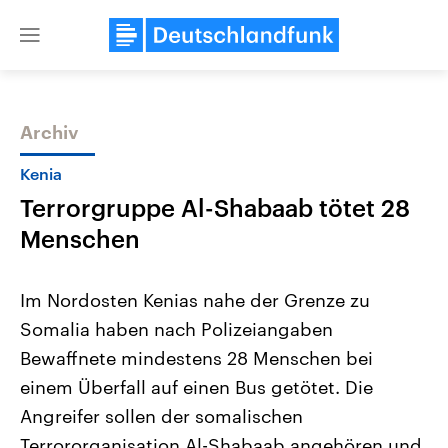
Close
menu
Archiv
Themen
Kenia
Terrorgruppe Al-Shabaab tötet 28
Menschen
Im Nordosten Kenias nahe der Grenze zu
Somalia haben nach Polizeiangaben
Landtagswahl Sachsen-Anhalt
USA
Bewaffnete mindestens 28 Menschen bei
2026
Aktuelle Beiträge, Analys
Alle Informationen
Hintergründe
einem Überfall auf einen Bus getötet. Die
Sachsen-Anhalt wählt am 6.
Wirtschaftlich und militäri
September 2026 einen neuen
gehören die Vereinigten S
Angreifer sollen der somalischen
Landtag. Seit 2021 wird das
den mächtigsten Ländern 
Terrororganisation Al-Shabaab angehören und
Bundesland von einer Koalition aus
mit großem Einfluss auf d