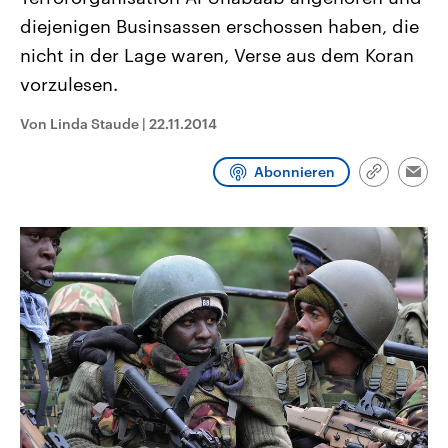
CDU, SPD und FDP regiert.-
aktuelle Weltgeschehen.
diejenigen Businsassen erschossen haben, die
Umfragen, Prognosen,
Wahlprogramme, aktuelle Berichte
nicht in der Lage waren, Verse aus dem Koran
Sendungen
Programm
Podcasts
und Hintergründe zu den Parteien
und Kandidaten der anstehenden
vorzulesen.
Wahl.
Audio-Archiv
Von Linda Staude
|
22.11.2014
Abonnieren
Link
Emai
kopieren/te