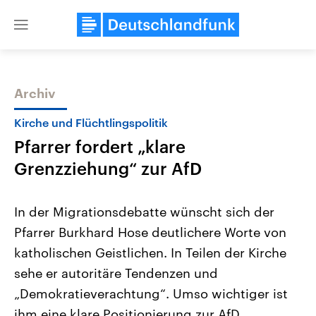
Close
menu
Archiv
Themen
Kirche und Flüchtlingspolitik
Pfarrer fordert „klare
Grenzziehung“ zur AfD
In der Migrationsdebatte wünscht sich der
Pfarrer Burkhard Hose deutlichere Worte von
Landtagswahl Sachsen-Anhalt
USA
katholischen Geistlichen. In Teilen der Kirche
2026
Aktuelle Beiträge, Analys
Alle Informationen
Hintergründe
sehe er autoritäre Tendenzen und
Sachsen-Anhalt wählt am 6.
Wirtschaftlich und militäri
September 2026 einen neuen
gehören die Vereinigten S
„Demokratieverachtung“. Umso wichtiger ist
Landtag. Seit 2021 wird das
den mächtigsten Ländern 
ihm eine klare Positionierung zur AfD.
Bundesland von einer Koalition aus
mit großem Einfluss auf d