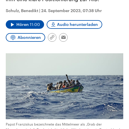
CDU, SPD und FDP regiert.-
aktuelle Weltgeschehen.
Umfragen, Prognosen,
Schulz, Benedikt
|
24. September 2023, 07:38 Uhr
Wahlprogramme, aktuelle Berichte
Sendungen
Programm
Podcasts
und Hintergründe zu den Parteien
und Kandidaten der anstehenden
Hören
11:00
Audio herunterladen
Wahl.
Audio-Archiv
Abonnieren
Link
Email
kopieren/teilen
Papst Franziskus bezeichnete das Mittelmeer als „Grab der