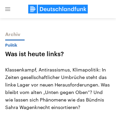
Close
menu
Archiv
Themen
Politik
Was ist heute links?
Klassenkampf, Antirassismus, Klimapolitik: In
Zeiten gesellschaftlicher Umbrüche steht das
linke Lager vor neuen Herausforderungen. Was
Landtagswahl Sachsen-Anhalt
USA
bleibt vom alten „Unten gegen Oben“? Und
2026
Aktuelle Beiträge, Analys
Alle Informationen
wie lassen sich Phänomene wie das Bündnis
Hintergründe
Sachsen-Anhalt wählt am 6.
Wirtschaftlich und militäri
Sahra Wagenknecht einsortieren?
September 2026 einen neuen
gehören die Vereinigten S
Landtag. Seit 2021 wird das
den mächtigsten Ländern 
Bundesland von einer Koalition aus
mit großem Einfluss auf d