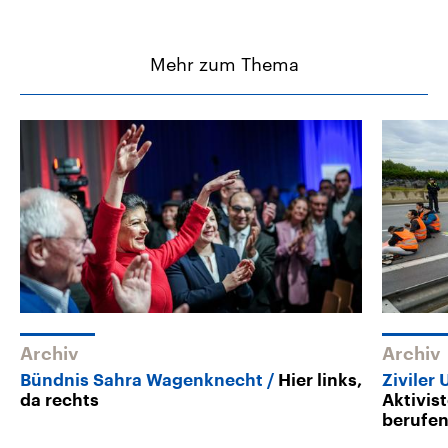
Mehr zum Thema
Archiv
Archiv
Bündnis Sahra Wagenknecht
Hier links,
Ziviler
da rechts
Aktivis
berufe