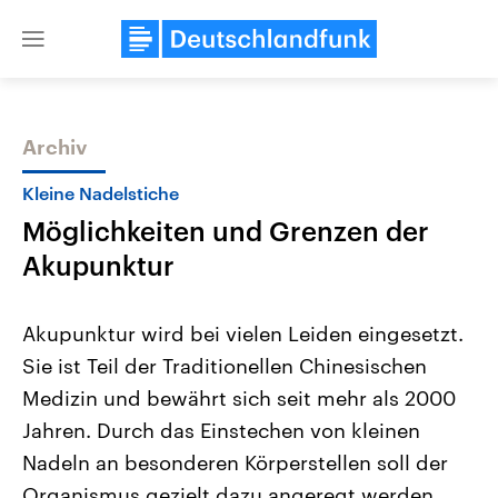
Close
menu
Archiv
Themen
Kleine Nadelstiche
Möglichkeiten und Grenzen der
Akupunktur
Akupunktur wird bei vielen Leiden eingesetzt.
Sie ist Teil der Traditionellen Chinesischen
Landtagswahl Sachsen-Anhalt
USA
Medizin und bewährt sich seit mehr als 2000
2026
Aktuelle Beiträge, Analys
Alle Informationen
Hintergründe
Jahren. Durch das Einstechen von kleinen
Sachsen-Anhalt wählt am 6.
Wirtschaftlich und militäri
September 2026 einen neuen
gehören die Vereinigten S
Nadeln an besonderen Körperstellen soll der
Landtag. Seit 2021 wird das
den mächtigsten Ländern 
Organismus gezielt dazu angeregt werden,
Bundesland von einer Koalition aus
mit großem Einfluss auf d