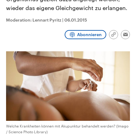
CDU, SPD und FDP regiert.-
aktuelle Weltgeschehen.
wieder das eigene Gleichgewicht zu erlangen.
Umfragen, Prognosen,
Wahlprogramme, aktuelle Berichte
Sendungen
Programm
Podcasts
und Hintergründe zu den Parteien
Moderation: Lennart Pyritz
|
06.01.2015
und Kandidaten der anstehenden
Wahl.
Audio-Archiv
Abonnieren
Link
Emai
kopieren/te
Welche Krankheiten können mit Akupunktur behandelt werden? (Imago
/ Science Photo Library)