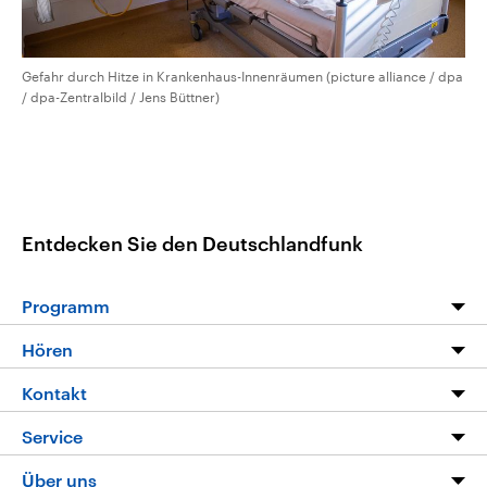
Gefahr durch Hitze in Krankenhaus-Innenräumen (picture alliance / dpa
/ dpa-Zentralbild / Jens Büttner)
Entdecken Sie den Deutschlandfunk
Programm
Programm
Hören
Alle Sendungen
Livestream
Kontakt
Die Nachrichten
Audios
Hörerservice
Service
Nachrichtenleicht
Podcasts
Social Media
FAQ
Über uns
Neue Beiträge auf dlf.de