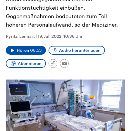
CDU, SPD und FDP regiert.-
aktuelle Weltgeschehen.
Funktionstüchtigkeit einbüßen.
Umfragen, Prognosen,
Wahlprogramme, aktuelle Berichte
Gegenmaßnahmen bedeuteten zum Teil
Sendungen
Programm
Podcasts
und Hintergründe zu den Parteien
und Kandidaten der anstehenden
höheren Personalaufwand, so der Mediziner.
Wahl.
Audio-Archiv
Pyritz, Lennart
|
19. Juli 2022, 10:36 Uhr
Hören
08:53
Audio herunterladen
Abonnieren
Link
Email
kopieren/teilen