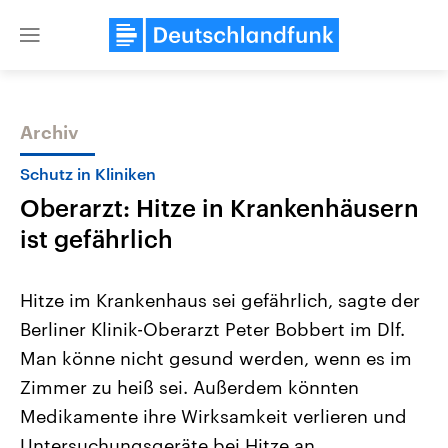
Close
menu
Archiv
Themen
Schutz in Kliniken
Oberarzt: Hitze in Krankenhäusern
ist gefährlich
Hitze im Krankenhaus sei gefährlich, sagte der
Berliner Klinik-Oberarzt Peter Bobbert im Dlf.
Landtagswahl Sachsen-Anhalt
USA
Man könne nicht gesund werden, wenn es im
2026
Aktuelle Beiträge, Analys
Alle Informationen
Hintergründe
Zimmer zu heiß sei. Außerdem könnten
Sachsen-Anhalt wählt am 6.
Wirtschaftlich und militäri
September 2026 einen neuen
gehören die Vereinigten S
Medikamente ihre Wirksamkeit verlieren und
Landtag. Seit 2021 wird das
den mächtigsten Ländern 
Untersuchungsgeräte bei Hitze an
Bundesland von einer Koalition aus
mit großem Einfluss auf d