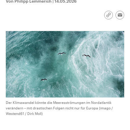
Von Philipp Lemmerich
|
14.05.2026
CDU, SPD und FDP regiert.-
aktuelle Weltgeschehen.
Umfragen, Prognosen,
Wahlprogramme, aktuelle Berichte
Sendungen
Programm
Podcasts
Link
und Hintergründe zu den Parteien
Emai
kopieren/te
und Kandidaten der anstehenden
Wahl.
Audio-Archiv
Der Klimawandel könnte die Meeresströmungen im Nordatlantik
verändern – mit drastischen Folgen nicht nur für Europa (imago /
Westend61 / Dirk Moll)