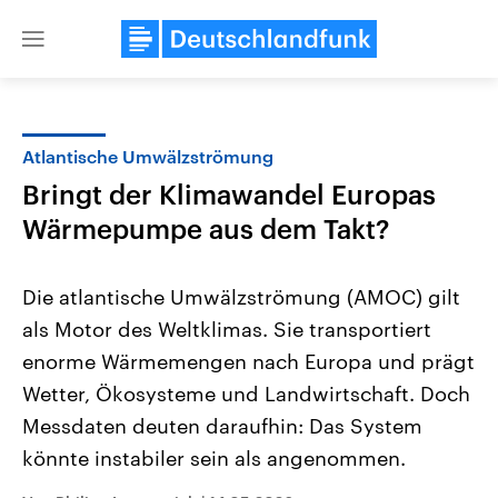
Close
menu
Atlantische Umwälzströmung
Themen
Bringt der Klimawandel Europas
Wärmepumpe aus dem Takt?
Die atlantische Umwälzströmung (AMOC) gilt
als Motor des Weltklimas. Sie transportiert
enorme Wärmemengen nach Europa und prägt
Landtagswahl Sachsen-Anhalt
USA
Wetter, Ökosysteme und Landwirtschaft. Doch
2026
Aktuelle Beiträge, Analys
Messdaten deuten daraufhin: Das System
Alle Informationen
Hintergründe
Sachsen-Anhalt wählt am 6.
Wirtschaftlich und militäri
könnte instabiler sein als angenommen.
September 2026 einen neuen
gehören die Vereinigten S
Landtag. Seit 2021 wird das
den mächtigsten Ländern 
Bundesland von einer Koalition aus
mit großem Einfluss auf d