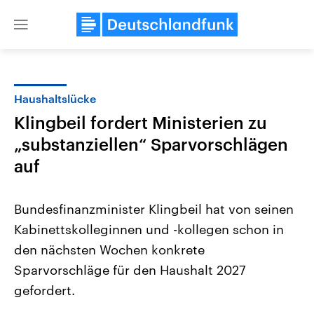
Close
menu
Haushaltslücke
Themen
Klingbeil fordert Ministerien zu
„substanziellen“ Sparvorschlägen
auf
Bundesfinanzminister Klingbeil hat von seinen
Kabinettskolleginnen und -kollegen schon in
Landtagswahl Sachsen-Anhalt
USA
den nächsten Wochen konkrete
2026
Aktuelle Beiträge, Analys
Alle Informationen
Sparvorschläge für den Haushalt 2027
Hintergründe
Sachsen-Anhalt wählt am 6.
Wirtschaftlich und militäri
gefordert.
September 2026 einen neuen
gehören die Vereinigten S
Landtag. Seit 2021 wird das
den mächtigsten Ländern 
Bundesland von einer Koalition aus
mit großem Einfluss auf d