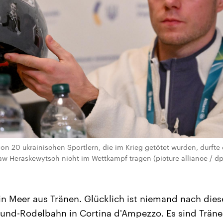
on 20 ukrainischen Sportlern, die im Krieg getötet wurden, durfte 
aw Heraskewytsch nicht im Wettkampf tragen (picture alliance / dpa
n Meer aus Tränen. Glücklich ist niemand nach die
und-Rodelbahn in Cortina d'Ampezzo. Es sind Träne