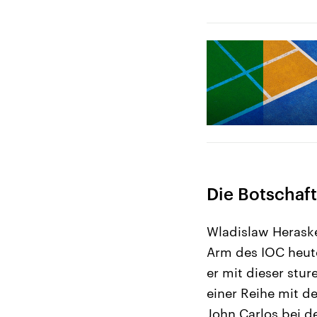
Die Botschaft
Wladislaw Herask
Arm des IOC heute
er mit dieser stur
einer Reihe mit d
John Carlos bei d