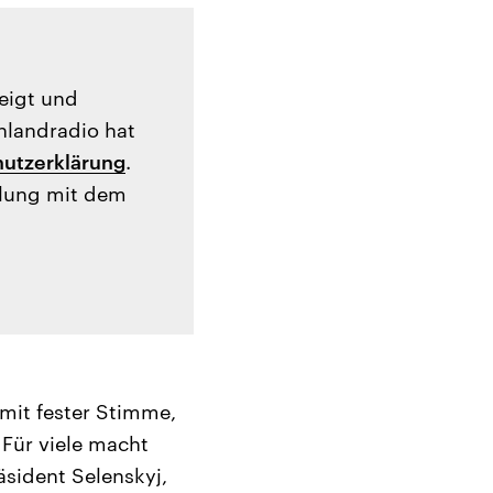
zeigt und
hlandradio hat
utzerklärung
.
tlung mit dem
 mit fester Stimme,
 Für viele macht
äsident Selenskyj,