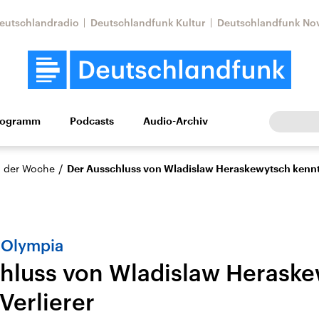
eutschlandradio
Deutschlandfunk Kultur
Deutschlandfunk No
rogramm
Podcasts
Audio-Archiv
Wirtschaft
Wissen
Kultur
Europa
Gesellschaf
/
 der Woche
Der Ausschluss von Wladislaw Heraskewytsch kennt 
 Olympia
hluss von Wladislaw Herask
Verlierer
Nahostkonflikt
Iran
le Beiträge,
Aktuelle Lage und
Aktuelle Lage und