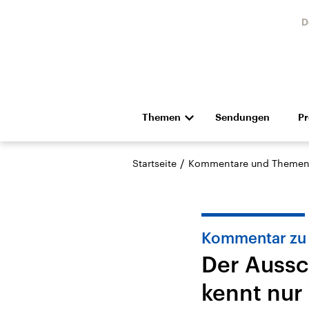
D
Themen
Sendungen
P
Die Nachrichten
Politik
/
Startseite
Kommentare und Themen
Hörspiel und Feature
Musik
Kommentar zu
Der Aussc
kennt nur 
Landtagswahl Sachsen-
USA
Anhalt 2026
Aktuel